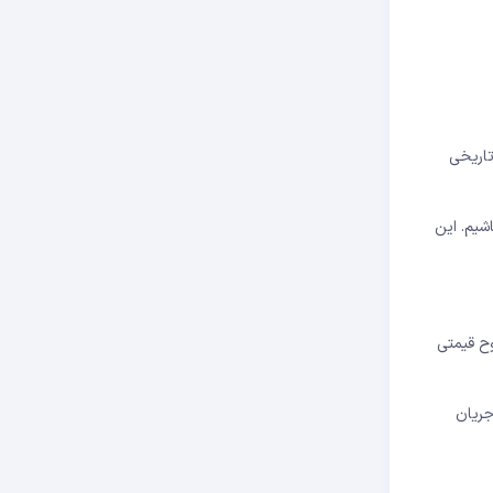
د. این سطح از منظر تاریخی
شیم. این
LTها تصمیم بگیرند در این سطوح قیمتی
جریان