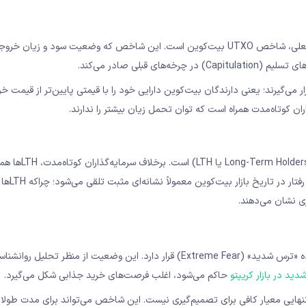
یکی از مهم‌ترین شاخص‌های آنچین (On-Chain) در تحلیل وضعیت فعلی، شاخص UTXO بیت‌کوین است. این شاخص که وضعیت سود و زیا
قبلی صادر می‌کند.
توجهی از UTXOها در محدوده زیان قرار می‌گیرند؛ یعنی دارندگان بیت‌کوین دارایی خود را با قیمتی پایین‌تر از قیمت
ان کوتاه‌مدت همراه است که توان تحمل زیان بیشتر را ندارند.
نکته قابل توجه در تحلیل داده‌های آنچین، رفتار هولدرهای ب
موضع نگه‌داری قرار دارند و دارایی‌ها
ری نشان می‌دهند.
شاخص ترس و طمع (Fear & Greed Index) در حال حاضر در محدوده «ترس شدید» (Extreme Fear) قرار دارد. این وضعیت از منظر تحلیل
ید در بازار کریپتو
حاکم می‌شود، اغلب فرصت‌های خرید جذابی شکل می‌گیرد.
هایی معیار کافی برای تصمیم‌گیری نیست. این شاخص می‌تواند برای مدت طولان