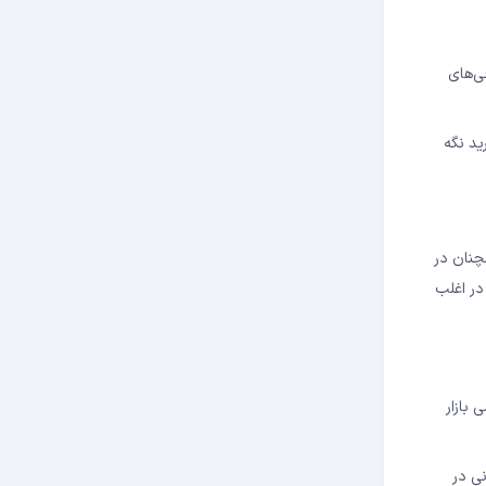
ن خروجی‌های
 خرید نگه
لندمدت (Long-Term Holders یا LTH) است. برخلاف سرمایه‌گذاران کوتاه‌مدت، LTHها همچنان در
ی خود را به فروش نرسانده‌اند. این رفتار در تاریخ بازار بیت‌کوین معمولاً نشانه‌ای مثبت تلقی می‌شود؛ چراکه LTHها در اغلب
 روانشناسی بازار
ی در