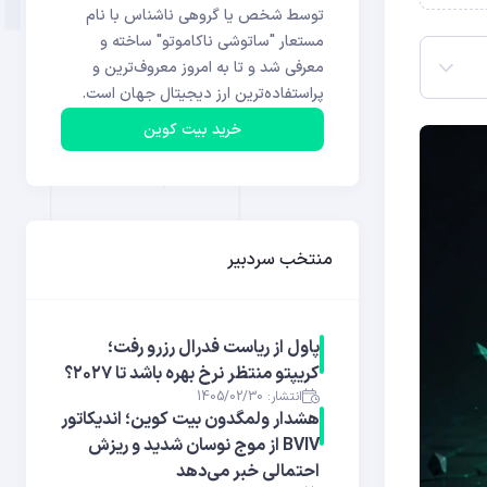
توسط شخص یا گروهی ناشناس با نام
مستعار "ساتوشی ناکاموتو" ساخته و
معرفی شد و تا به امروز معروف‌ترین و
پراستفاده‌ترین ارز دیجیتال جهان است.
خرید بیت کوین
منتخب سردبیر
پاول از ریاست فدرال رزرو رفت؛
کریپتو منتظر نرخ بهره باشد تا ۲۰۲۷؟
انتشار: 1405/02/30
هشدار ولمگدون بیت کوین؛ اندیکاتور
BVIV از موج نوسان شدید و ریزش
احتمالی خبر می‌دهد