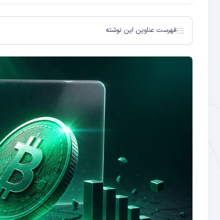
فهرست عناوین این نوشته
وضعیت کنونی بازار بیت‌کوین
شاخص UTXO و سیگنال تسلیم
شاخص ترس و طمع: محدوده ترس شدید
دو سناریوی محتمل پیش رو
تحلیل تکنیکال: سطوح کلیدی
جمع‌بندی: تسلیم یا کف؟
موضع هولدرهای بلندمدت
سناریو اول: ادامه ریزش به ۵۵,۰۰۰ دلار
سناریو دوم: بازگشت سریع به بالای ۷۰,۰۰۰ دلار