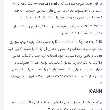
تا الان حتما متوجه شده‌اید که www.arzinja.info یک نامه دامنه
است. و .info پسوند آن است. در روزهای ابتدایی اینترنت ، به‌جای
نام‌ها، اعداد آدرس و هویت شما را در اینترنت تایید می‌کردند.
69.63.176.13. نام ابتدایی فیسبوک بود. حالا یادآوری و استفاده از
کدام بهتر است؟ اعداد یا اسم؟
DNS یا Domain Name System با همین هدف وارد دنیای مجازی
شد. هرکسی با انتخاب یک اسم و اتصال آن به IP یا شماره آدرس خود
هویت و نامی برای وبسایت خود انتخاب کرد. بعد از گشذت مدتی
DNSها به یک تجارت تبدیل شدند، رند بودن، میزان معروفیت و
میزان درخواست برای یک دامنه ارزش آن را تعیین می‌کرد. تا جایی
که در سال 2019 دامنه Voice.com به ارزش 30 میلیون دلار فروخته
شد.
ICANN
برگردیم عقب‌تر. سوال اصلی ما هنوز بی‌جواب باقی مانده است. چه
کسی برای دامنه‌ها تصمیم‌گیری می‌کند؟