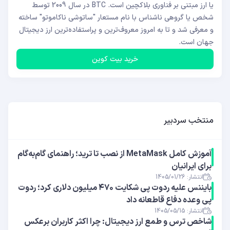
یا ارز مبتنی بر فناوری بلاکچین است. BTC در سال 2009 توسط
شخص یا گروهی ناشناس با نام مستعار "ساتوشی ناکاموتو" ساخته
و معرفی شد و تا به امروز معروف‌ترین و پراستفاده‌ترین ارز دیجیتال
جهان است.
خرید بیت کوین
منتخب سردبیر
آموزش کامل MetaMask از نصب تا ترید؛ راهنمای گام‌به‌گام
برای ایرانیان
انتشار: 1405/01/26
بایننس علیه ردوت پی شکایت ۴۷۰ میلیون دلاری کرد؛ ردوت
پی وعده دفاع قاطعانه داد
انتشار: 1405/05/15
شاخص ترس و طمع ارز دیجیتال: چرا اکثر کاربران برعکس