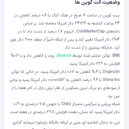
وضعیت الت کوین ها
بیت کوین در ساعت 8 صبح در هنگ کنگ با 0.8 درصد کاهش در
24 ساعت گذشته به 24136 دلار آمریکا معامله شد. بر اساس
داده‌های CoinMarketCap، اتریوم 1.7 درصد از دست داد تا در
1904 دلار آمریکا تغییر کند و پس از اینکه اخیراً از سقف 2000 دلار عبور
کرد، جایگاه بیشتری را از دست داد.
BNB، توکن منتشر شده توسط
Binance
، روند را کاهش داد و با 0.6%
افزایش به 319 دلار آمریکا رسید.
Dogecoin با 6.% کاهش به 0.07 دلار آمریکا رسید، در حالی که توکن
Shina Inu با 9.6 درصد کاهش به 0.0000153 دلار آمریکا رسید و برخی
از سودهای دو بزرگ ترین ممکوین از نظر ارزش بازار در آخر هفته را از
بین برد.
شبکه ورزشی و سرگرمی متمرکز Chiliz با جهش 7.5 درصدی به 0.19
دلار آمریکا رسید که نشان دهنده افزایش 29.7 درصدی در هفته است.
این به دنبال اعلامیه ای مبنی بر اینکه باشگاه بارسلونا سرمایه گذاری