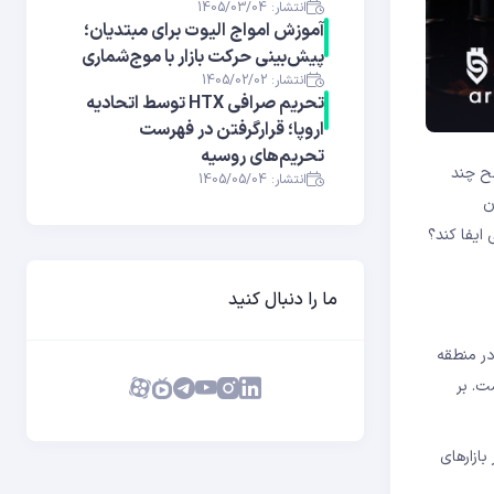
انتشار: 1405/03/04
آموزش امواج الیوت برای مبتدیان؛
پیش‌بینی حرکت بازار با موج‌شماری
انتشار: 1405/02/02
تحریم صرافی HTX توسط اتحادیه
اروپا؛ قرارگرفتن در فهرست
تحریم‌های روسیه
رین سطح چند
انتشار: 1405/05/04
وان
 ایفا کند؟
ما را دنبال کنید
ی در منطقه
ت. بر
بازارهای