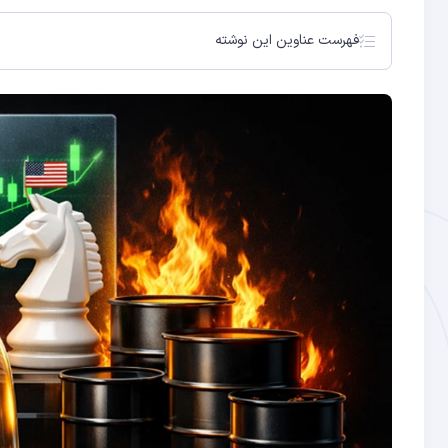
فهرست عناوین این نوشته
تنش‌های ایران و آمریکا: ریشه‌ها و وضعیت فعلی
شوک نفتی ۲۰۲۶: تکرار تاریخ یا سناریوی جدید؟
رکود تورمی چیست و چرا خطرناک است؟
بیت کوین و رکود تورمی: عملکرد تاریخی
آیا بیت کوین طلای دیجیتال است؟ بررسی روایت پناهگاه ام
سناریوهای پیش‌ رو برای بیت کوین در بحران ۲۰۲۶
تأثیر شوک نفتی بر سایر ارزهای دیجیتال
استراتژی‌های سرمایه‌گذاری در شرایط رکود تورمی
نقش ماینرها و هش‌ریت در شرایط بحران انرژی
دیدگاه تحلیلگران و مؤسسات بزرگ
تفاوت شوک نفتی ۲۰۲۶ با بحران‌های گذشته
شاخص‌های هشداردهنده رکود تورمی در ۲۰۲۶
بیت کوین در بحران ۲۰۲۰ (پاندمی کرونا)
بیت کوین در دوره تورمی ۲۰۲۱-۲۰۲۲
سناریوی صعودی: بیت کوین به‌عنوان پناهگاه ارزش
سناریوی نزولی: فشار نقدینگی و فرار از ریسک
سناریوی میانه: نوسان شدید و سپس بازیابی
سؤالات متداول