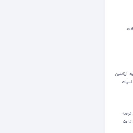
لات
، آرژانتین
 که در شرایط بحران ارزی، تقاضا برای BTC به‌شدت افزایش می‌یابد. همچنین، تأیید صندوق‌های قابل معامله در بورس (ETF) اسپات
 قرضه
دولتی حرکت کنند. افزایش نرخ بهره برای مهار تورم نیز فشار مضاعفی بر دارایی‌های دیجیتال وارد می‌کند. در این حالت، BTC ممکن است اصلاح‌های ۳۰ تا ۵۰