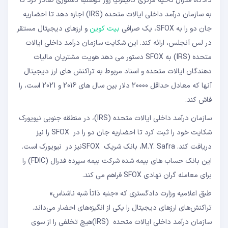
دادگاه فدرال ناحیه مرکزی کالیفرنیا روز دوشنبه دستوری صادر کرد تا
به سازمان درآمد داخلی ایالات متحده (IRS) اجازه دهد تا احضاریه
جان دو را به SFOX، یک صرافی
بیت کوین
و ارزهای دیجیتال مستقر
در لس آنجلس، ارائه کند. این شکایت سازمان درآمد داخلی ایالات
متحده (IRS) به SFOX دستور می دهد هویت مشتریان مالیات
دهندگان ایالات متحده و اسناد مربوط به تراکنش های ارز دیجیتال
آنها که معادل حداقل 20000 دلار بین سال های 2016 و 2021 است، را
فاش کند.
سازمان درآمد داخلی ایالات متحده (IRS)، در منطقه جنوبی نیویورک
شکایت خود را ثبت کرد تا احضاریه جان دو را در SFOX را نیز
دریافت کند. M.Y. Safra، بانک شریک SFOXنیز در نیویورک است.
این بانک حساب های بیمه شده شرکت بیمه سپرده فدرال (FDIC) را
برای معامله گران نهادی SFOX فراهم می کند.
طبق اعلامیه وزارت دادگستری که «جنبه ذاتاً شبه ناشناس»
تراکنش‌های ارزهای دیجیتال را یکی از انگیزه‌های احضار می‌داند.
سازمان درآمد داخلی ایالات متحده (IRS)هیچ تخلفی را از سوی