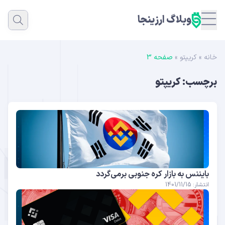
وبلاگ ارزینجا
خانه
»
کریپتو
»
صفحه 3
برچسب:
کریپتو
بایننس به بازار کره جنوبی برمی‌گردد
انتشار: 1401/11/15