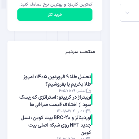
کمترین کارمزد و بهترین نرخ معامله کنید.
خرید تتر
منتخب سردبیر
تحلیل طلا ۹ فروردین ۱۴۰۵: امروز
طلا بخریم یا بفروشیم؟
انتشار: 1405/01/09
آربیتراژ در کریپتو: استراتژی کم‌ریسک
سود از اختلاف قیمت صرافی‌ها
انتشار: 1405/02/14
اوردینالز و BRC-20 بیت کوین: نسل
جدید NFT روی شبکه اصلی بیت
کوین