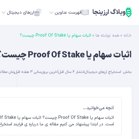
وبلاگ ارزینجا
فهرست عناوین
ارزهای دیجیتال
خانه
»
همه نوشته ها
»
اثبات سهام یا Proof Of Stake چیست؟
TC
اثبات سهام یا Proof Of Stake چیست؟
ETH
بخش:
استخراج ارزهای دیجیتال
انتشار 6 سال قبل
آخرین بروزرسانی 3 هفته قبل
زمان مطالعه ح
USDT
SOL
GE
آنچه می‌خوانید...
ADA
است. در ابتدا پیشنهاد می کنیم مقاله ی ما درباره ی فرایند استخر