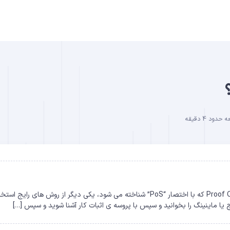
B
دود 4 دقیقه
DO
اثبات سهام یا Proof Of Stake چیست؟ اثبات سهام یا Proof Of Stake که با اختصار “PoS” شناخته می شود، یکی دیگر از روش های رایج ا
اج یا ماینینگ را بخوانید و سپس با پروسه ی اثبات کار آشنا شوید و سپس […]