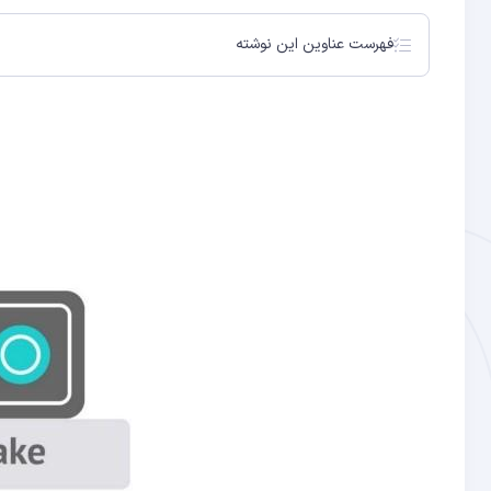
فهرست عناوین این نوشته
اثبات سهام یا Proof Of Stake چیست؟
آشنایی بیشتر با اثبات سهام