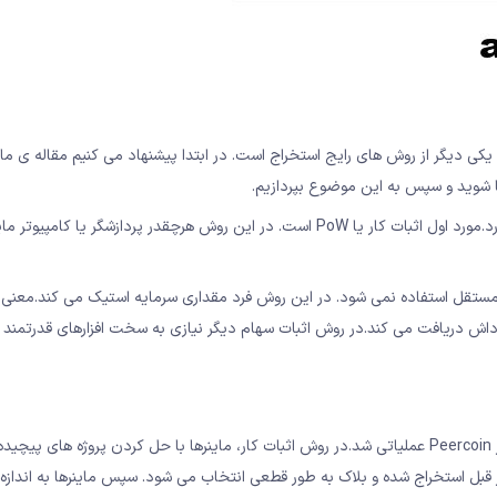
Pro که با اختصار “PoS” شناخته می شود، یکی دیگر از روش های رایج استخراج است. در ابتدا پیشنهاد می کنیم مقاله ی
نا شوید و سپس به این موضوع بپردازیم.
همان طور که احتمالا می دانید، به طور کلی دو روش استخراج وجود دارد.مورد اول اثبات کار یا PoW است. در این روش هرچقدر پردازشگر ی
Po است که به عنوان یک روش مستقل استفاده نمی شود. در این روش فرد مقداری سرمایه استیک می کند.معن
اش دریافت می کند.در روش اثبات سهام دیگر نیازی به سخت افزارهای قدرتمند 
اثبات سهام برای اولین بار در سال 2011 مطرح شد و در سال 2012 در ارز Peercoin عملیاتی شد.در روش اثبات کار، ماینرها با حل کردن پروژه ها
 قبل استخراج شده و بلاک به طور قطعی انتخاب می شود. سپس ماینرها به اندازه 