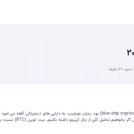
B
 30 دقیقه
DO
سال 2023، سالی پربار برای ارزهای دیجیتال بلو چیپ (blue-chip cryptocurrencies) بود. رمزارز بلوچیپ، به دارایی های دیجیتالی گفته می 
پشتوانه قوی تری نسبت به سایر رمزارزها برخوردار هستند. برای مثال اگر بخواهیم تحلیل کلی از