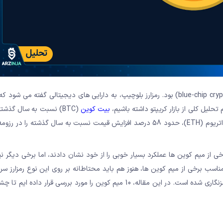
سال 2023، سالی پربار برای ارزهای دیجیتال بلو چیپ (blue-chip cryptocurrencies) بود. رمزارز بلوچیپ، به دارایی های دیجیتالی گفته
تحلیل کلی از بازار کریپتو داشته باشیم،
بیت کوین
افزایش قیمت را تجربه کرده است. در همین زمان، ملکه رمزارزها یعنی اتریوم (ETH)، حدود 58 درصد افزایش قیمت نسبت به سال گذ
meme coin)، کمی متفاوت بود. برخی از میم کوین ها عملکرد بسیار خوبی را از خود نشان دادند، اما برخی دیگ
سب برخی از میم کوین ها، هنوز هم باید محتاطانه بر روی این نوع رمزارز سرم
کرد. چراکه ریسک پذیری در حوزه میم کوین ها بیشتر از سایر ارزهای رمزنگاری شده است. در این مقاله، 10 میم کوین را مورد بررسی ق