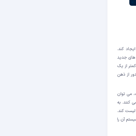
یجاد کند.
وکن های جدید
ی مواجه شد و تنها در کمتر از یک
دور از ذهن
تیب، می توان
 می کنند. به
 گران کریپتویی، عقیده دارند این جامعه بزرگ می تواند توکن WSM را در صرافی های سطح 1 مانند بایننس (Binance)، لیست کند.
اکوسیستم آن را