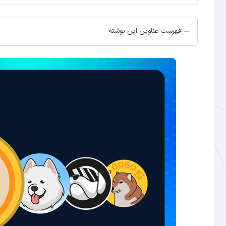
فهرست عناوین این نوشته
دوج کوین (DOGE) میم کوین محبوب بازار
شیبا اینو (SHIB) جانشین دوج کوین!
پپه (PEPE) میم کوین دوست داشتنی بازار
میم کوین وال استریت (Wall Street Memes)
توکن فلوکی (FLOKI)
تامادوج (TAMA) جدید ترین میم کوین بازار
توکن مار یا اسنک (SNEK)
میم کوین بونک (BONK)
مستر هانکی کوین (HANKEY)
تاگ لایف توکن (THUG)
سخن پایانی