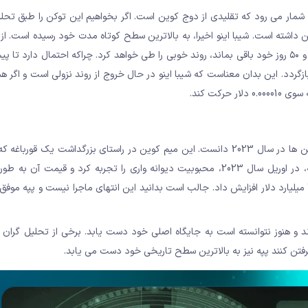
ه شمار می رود که تقلیدی از دوج کوین است. اگر بخواهیم این توکن را طبق تحل
 داشته است. شیبا اینو اخیرا، به بالاترین سطح کوتاه مدت خود رسیده است. از
می توان گفت اگر ارز دیجیتال شیبا، در بالای میانگین های متحرک ۲۱ و ۵۰ روز خود باقی بماند، روند خوبی را طی خواهد کرد. چراکه احتمال د
به سطح مقاومت 0.0000084 و نقطه قیمتی 0.000010 دلار بازگردد. این بدان معناست که شیبا اینو در حال خروج از روند نزولی است و ا
را می توان یک موفقیت بزرگ برای بازار میم کوین ها در سال 2023 دانست. این میم کوین در راستای بزرگداشت ی
کارتونی معروفی در اوایل دهه 2000 بود، ساخته شد. ارز دیجیتال پپه، در اوریل سال 2023، محبوبیت دیوانه واری را تجربه کرد و 
افزایش یافت. این توکن نوستالژی، ارزش بازار خود را در ماه می، تا 1.8 میلیارد دلار افزایش داد. جالب است بدانید این انتهای ماجرا نیست و 
د و هنوز نتوانسته است به جایگاه اصلی خود دست یابد. برخی از تحلیل گران با
گرفتن کنند پپه نیز به بالاترین سطح تاریخی خود دست می یابد.