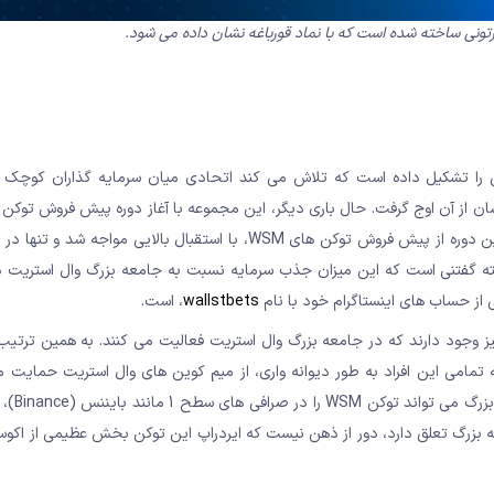
نی ساخته شده است که با نماد قورباغه نشان داده می شود.
 را تشکیل داده است که تلاش می کند اتحادی میان سرمایه گذاران کوچک ا
 توجه به حمایت خرده فروشان از آن اوج گرفت. حال باری دیگر، این مجموعه با آغاز دوره پیش فروش ت
وال استریت به نام WSM، نام خود را بر سر زبان ها انداخته است. اولین دوره از پیش فروش توکن های WSM، با استقبال بالای
آوری شد. البته گفتنی است که این میزان جذب سرمایه نسبت به جامعه بزرگ وال استریت 
wallstbets
، است.
اربر چنل های اینستاگرامی نیز وجود دارند که در جامعه بزرگ وال استریت فعالیت می کنند. به همین تر
ری تشکیل شده است که تمامی این افراد به طور دیوانه واری، از میم کوین های وال استریت حمایت
همین خاطر بسیاری از تحلیل
درصد از توکن های در گردش WSM، به این جامعه بزرگ تعلق دارد، دور از ذهن نیست که ایردراپ این توکن بخش عظیمی از 