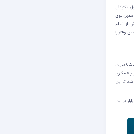
یل تکنیکال
 همین روی
ارد تا پیش از اتمام
گر همین رفتار را
ک قورباغه که شخصیت
قیمت آن به طور چشمگیری
پپه موفق شد تا این
زار بر این