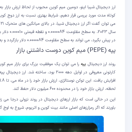
ارز دیجیتال شیبا اینو، دومین میم کوین محبوب از لحاظ ارزش بازار ب
کوتاه مدت مورد بررسی قرار دهیم، شرایط بهتری نسبت به ارز دوج کوین
سال 2023، 
در پیش بگیرد، می تواند به سطح مقاومت 0.0000084 دلار بازگردد و به سوی 0.000010 دلار حرکت کند.
پپه (PEPE) میم کوین دوست داشتنی بازار
روند ارز دیجیتال
پپه
لحظه، ارزش بازار خود را در محدوده 600 میلیون دلار حفظ کند.
این در حالی است که بازار ارزهای دیجیتال در روند نزولی درجا می زن
باورند که اگر رمزارزهای اصلی مانند بیت کوین و اتریوم، شروع به اوج 