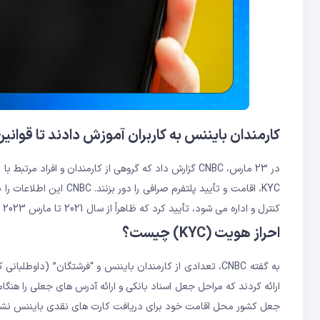
کارمندان بایننس به کاربران آموزش دادند تا قوانین KYC و AML را دور بزن
در 23 مارس، CNBC گزارش داد که گروهی از کارمندان و افراد مرتبط با
ص
KYC، اقامت و تأیید پلتف
کنترل و اداره می شود، تأیید کرد که ظاهراً از سال 2021 تا مارس 2023 فعالیت داشته است.
احراز هویت (KYC) چیست؟
به گفته CNBC، تعدادی از کارمندان بایننس و “فرشتگان” (داو
ارائه کردند که مراحل جعل اسناد بانکی و ارائه آدرس های جعلی را هنگ
جعل کشور محل اقامت خود برای دریافت کارت های نقدی بایننس نشا