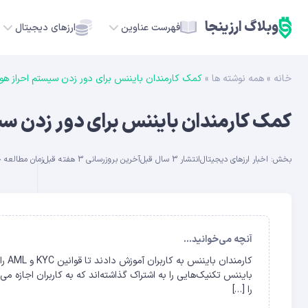
وبلاگ ارزینجا
فهرست عناوین
ارزهای دیجیتال
خانه
»
همه نوشته ها
»
کمک کارمندان بایننس برای دور زدن سیستم احراز ه
TC
کمک کارمندان بایننس برای دور زدن س
ETH
بخش:
اخبار ارزهای دیجیتال
انتشار 3 سال قبل
آخرین بروزرسانی 3 هفته قبل
زمان مطالعه حدود 
USDT
SOL
GE
آنچه می‌خوانید...
ADA
را […]