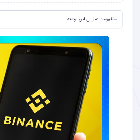
فهرست عناوین این نوشته
کارمندان بایننس به کاربران آموزش دادند تا قوانین KYC و AML را دور بزنند
احراز هویت (KYC) چیست؟
بایننس در حال بررسی این گزارش است