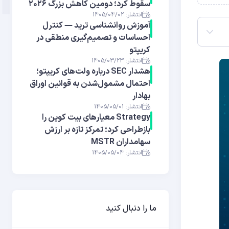
سقوط کرد؛ دومین کاهش بزرگ ۲۰۲۶
انتشار: 1405/04/02
آموزش روانشناسی ترید — کنترل
احساسات و تصمیم‌گیری منطقی در
کریپتو
انتشار: 1405/03/23
هشدار SEC درباره ولت‌های کریپتو؛
احتمال مشمول‌شدن به قوانین اوراق
بهادار
انتشار: 1405/05/01
Strategy معیارهای بیت کوین را
بازطراحی کرد؛ تمرکز تازه بر ارزش
سهامداران MSTR
انتشار: 1405/05/04
ما را دنبال کنید