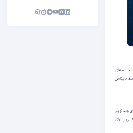
 سیستم‌های
که توسط با‌یننس
های ویدئویی
یی را برای