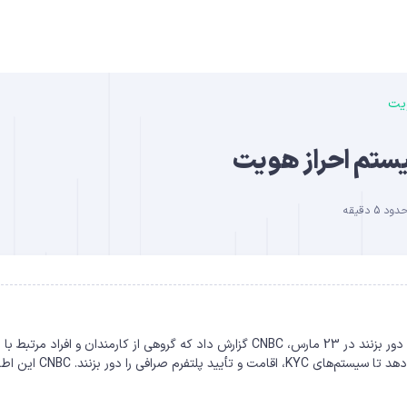
ویت
B
یستم احراز هویت
5 دقیقه
DO
کارمندان بایننس به کاربران آموزش دادند تا قوانین KYC و AML را دور بزنند در 23 مارس، CNBC گزارش داد که گروهی از کارمندان و افراد
بایننس تکنیک‌هایی را به اشتراک گذاشته‌اند که به کاربران اجازه می‌دهد تا سیستم‌های YC