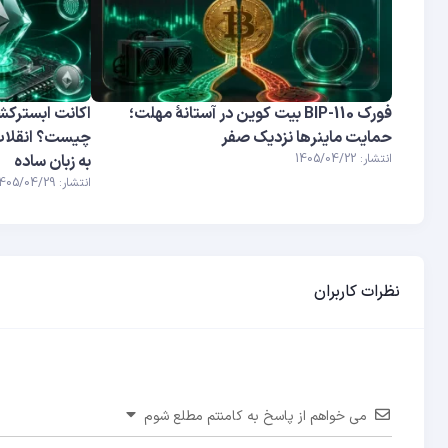
فورک BIP-110 بیت کوین در آستانهٔ مهلت؛
حمایت ماینرها نزدیک صفر
چیست؟ انقلاب
انتشار: 1405/04/22
به زبان ساده
انتشار: 1405/04/29
نظرات کاربران
می خواهم از پاسخ به کامنتم مطلع شوم