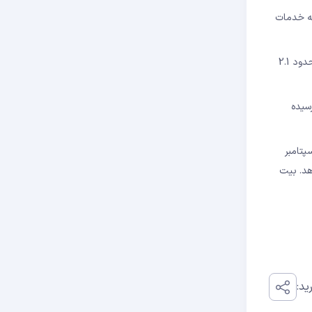
 ایمن به خدمات
بازار سهام ایالات متحده مانند بیت کوین رشد ملایمی را تجربه کردند. شاخص داوجونز با افزایش 1.6 درصدی بسته شد، و همچنین شاخص S&P 500 حدود 2.1
ه سال قبل رسیده
پتامبر
هد. بیت
ید: