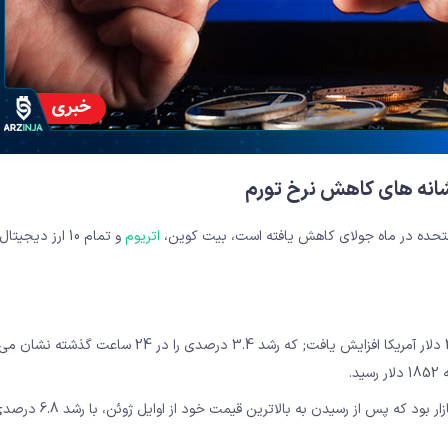
نشانه های کاهش نرخ تورم
 متحده در ماه جولای کاهش یافته است، بیت کوین،
اتریوم
و تمام 10 ارز دیجی
بیت کوین از ساعت 8 صبح روز پنجشنبه به وقت هنگ کنگ به 23957 دلار آمریکا افزایش یافت; که رشد 3.4 درصدی 