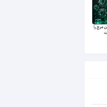
ن مرج را
ت