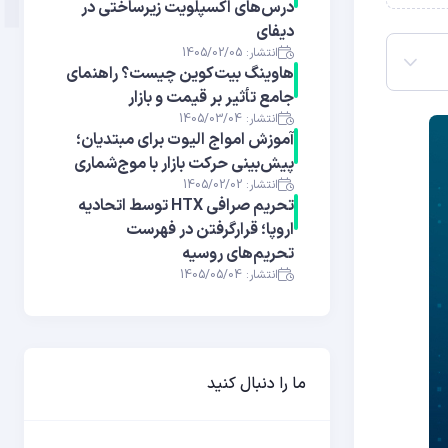
درس‌های اکسپلویت زیرساختی در
دیفای
انتشار: 1405/02/05
هاوینگ بیت‌کوین چیست؟ راهنمای
جامع تأثیر بر قیمت و بازار
انتشار: 1405/03/04
آموزش امواج الیوت برای مبتدیان؛
پیش‌بینی حرکت بازار با موج‌شماری
انتشار: 1405/02/02
تحریم صرافی HTX توسط اتحادیه
اروپا؛ قرارگرفتن در فهرست
تحریم‌های روسیه
انتشار: 1405/05/04
ما را دنبال کنید