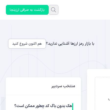
بازگشت به صرافی ارزینجا
با بازار رمز ارزها آشنایی ندارید؟
هم اکنون شروع کنید
منتخب سردبیر
یش
هک بدون باگ کد چطور ممکن است؟