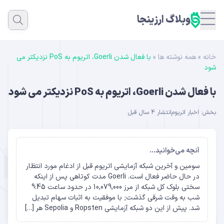
وبلاگ ارزینجا
خانه
»
همه نوشته ها
»
با فعال شدن Goerli، اتریوم به PoS نزدیکتر می
شود
با فعال شدن Goerli، اتریوم به PoS نزدیکتر می شود
بخش:
اخبار اتریوم
انتشار 4 سال قبل
آنچه می‌خوانید...
سومین و آخرین شبکه آزمایشی اتریوم قبل از ادغام مورد انتظار
در حال حاضر فعال است. Goerli مدت کوتاهی پس از اینکه
سختی بلوک کل شبکه از مرز 10,079,000 در حدود ساعت 9:45
شب به وقت شرقی گذشت; با موفقیت به اثبات سهام تبدیل
شد. پیش از این دو شبکه آزمایشی Ropsten و Sepolia هر […]