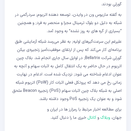
گورلی بودند.
به گفته ماریوس ون در وایدن، توسعه دهنده اتریوم; سردرگمی در
شبکه به دلیل دو بلوک ترمینال مجزا و منحصر به فرد; و همچنین
“بسیاری از گره های به روز نشده” به وجود آمد.
علیرغم این سرعت‌گیرهای اولیه; به نظر می‌رسد شبکه آزمایشی طبق
برنامه‌ای کار می‌کند که پس از ارتقای موفقیت‌آمیز زنجیره‌ی بیکن
گورلی شرکت Bellatrix; در اوایل سال جاری انجام شد. بلاک چین
اتریوم در حال حاضر به یک انتقال کامل به اثبات سهام و آنچه به
عنوان ادغام شناخته می شود; نزدیک شده است. ادغام در نهایت
زمانی رخ می دهد که پروتکل فعلی اثبات کار (PoW) اتریوم شبکه
اصلی به شبکه بلاک چین اثبات سهام (PoS) زنجیره Beacon ملحق
شود و به عنوان یک زنجیره PoS وجود داشته باشد.
برای مطالعه اخبار مرتبط با رمزارز ها در ایران و
جهان،
وبلاگ
و
کانال
خبری ما را دنبال کنید.