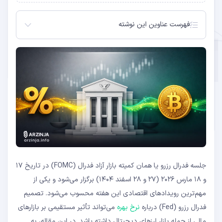
فهرست عناوین این نوشته
جلسه فدرال رزرو (FOMC) چیست؟
انتظارات بازار از جلسه مارس ۲۰۲۶ FOMC
تأثیر تصمیم Fed بر بازار ارز دیجیتال
سناریوهای محتمل جلسه مارس ۲۰۲۶ و تأثیر بر کریپتو
سناریو ۱: نرخ بهره بدون تغییر + لحن Dovish
سناریو ۲: نرخ بهره بدون تغییر + لحن Hawkish
سناریو ۳: کاهش غیرمنتظره نرخ بهره
سناریو ۴: افزایش غیرمنتظره نرخ بهره
سوالات متداول
جلسه فدرال رزرو یا همان کمیته بازار آزاد فدرال (FOMC) در تاریخ ۱۷
و ۱۸ مارس ۲۰۲۶ (۲۷ و ۲۸ اسفند ۱۴۰۴) برگزار می‌شود و یکی از
مهم‌ترین رویدادهای اقتصادی این هفته محسوب می‌شود. تصمیم
فدرال رزرو (Fed) درباره
نرخ بهره
می‌تواند تأثیر مستقیمی بر بازارهای
مالی از جمله بازار ارزهای دیجیتال داشته باشد. در این مقاله، به