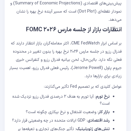
پیش‌بینی‌های اقتصادی (Summary of Economic Projections) و
نمودار نقطه‌ای (Dot Plot) است که مسیر آینده نرخ بهره را نشان
می‌دهد.
انتظارات بازار از جلسه مارس ۲۰۲۶ FOMC
بر اساس ابزار CME FedWatch، اکثر معامله‌گران بازار انتظار دارند که
فدرال رزرو در جلسه مارس ۲۰۲۶ نرخ بهره را بدون تغییر در محدوده
فعلی نگه دارد. بااین‌حال، لحن بیانیه فدرال رزرو و کنفرانس خبری
جروم پاول (Jerome Powell)، رئیس فعلی فدرال رزرو، اهمیت بسیار
زیادی برای بازارها دارد.
عوامل کلیدی که بر تصمیم Fed تأثیر می‌گذارند:
نرخ تورم
: آیا تورم به هدف ۲ درصدی فدرال رزرو نزدیک شده
است؟
بازار کار
: وضعیت اشتغال و نرخ بیکاری چگونه است؟
رشد اقتصادی
: GDP ایالات متحده در چه وضعیتی قرار دارد؟
تنش‌های ژئوپلیتیک
: تأثیر جنگ‌های تجاری و تعرفه‌ها بر