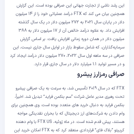
این رشد ناشی از تجارت جهانی این صرافی بوده است. این گزارش
همچنین بیان می کند که FTX درآمد عملیاتی خود را از 14 میلیون
دلار در پایان سال 2021 به 272 میلیون دلار در یک سال گذشته
افزایش داد. به علاوه درآمد خالص آن از 17 میلیون دلار به 388
میلیون دلار در همان دوره زمانی افزایش یافت. بر اساس گزارش
سرمایه‌گذاران، که شامل سقوط بازار در اوایل سال جاری نیست، این
صرافی در سه ماهه اول سال 2022، 270 میلیون دلار درآمد ایجاد کرد
و در مسیر تولید 1.1 میلیارد دلار در سال جاری قرار دارد.
صرافی رمزارز پیشرو
FTX که در سال 2019 تأسیس شد، به سرعت به یک صرافی پیشرو
تحت رهبری مدیر عامل شرکت “سم بنکمن فراید” تبدیل شد. اخیراً،
بنکمن فراید به دنبال خرید های متعدد بوده است. وی همچنین برای
وام دادن به شرکت‌های ارز دیجیتال که با بحران نقدینگی مواجه
هستند، پیش قدم شده است. در ماه ژوئیه، FTX US با وام دهنده
کریپتو “بلاک فای” قراردادی منعقد کرد که به FTX امکان خرید این