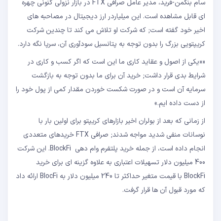
سام بنکمن-فرید، مدیر عامل صرافی FTX در بازار نزولی کنونی چهره
ای قابل مشاهده است. این میلیاردر ارز دیجیتال در مصاحبه های
اخیر خود گفته است; که شرکت او تلاش می کند تا چندین شرکت
کریپتویی بزرگ را بدون توجه به پتانسیل سودآوری آن، سرپا نگه دارد.
««یکی از اصول و عقاید کاری ما این است که اگر کسب و کاری در
شرایط بدی قرار داشت; خرید آن برای ما بدون توجه به بازگشت
سرمایه آن است و در صورت شکست خوردن مقدار کمی از پول خود را
از دست داده ایم.»
از زمانی که بعد از بولران اخیر بازارهای کریپتو برای اولین بار با
نوسانات منفی شدید مواجه شدند; صرافی FTX خریدهای متعددی
انجام داده است، از جمله خرید پلتفرم وام دهی BlockFi. این شرکت
400 میلیون دلار تسهیلات اعتباری به علاوه گزینه ای برای خرید
BlockFi با قیمت متغیر حداکثر تا 240 میلیون دلار به BlocFi ارائه داد
که مورد قبول آن ها قرار گرفت.