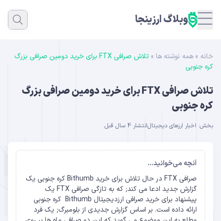
وبلاگ ارزینجا
خانه
»
همه نوشته ها
»
تلاش صرافی FTX برای خرید دومین صرافی بزرگ
کره جنوبی
تلاش صرافی FTX برای خرید دومین صرافی بزرگ
کره جنوبی
بخش:
اخبار ارزهای دیجیتال
انتشار 4 سال قبل
آنچه می‌خوانید...
صرافی FTX در حال تلاش برای خرید Bithumb کره جنوبی یک
گزارش جدید ادعا می کند; که به تازگی صرافی FTX یک
پیشنهاد برای خرید صرافی ارزدیجیتال Bithumb کره جنوبی
ارائه داده است. بر اساس گزارش جدیدی از بلومبرگ; یک فرد
مطلع به این موضوع می گوید که این دو صرافی ماه ها بر روی