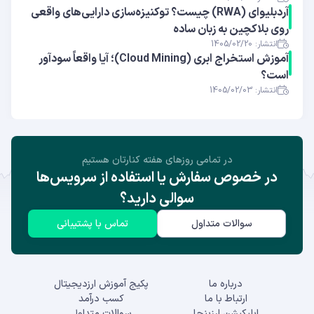
آر‌دبلیوای (RWA) چیست؟ توکنیزه‌سازی دارایی‌های واقعی
روی بلاکچین به زبان ساده
انتشار: 1405/02/20
آموزش استخراج ابری (Cloud Mining)؛ آیا واقعاً سودآور
است؟
انتشار: 1405/02/03
در تمامی روز‌های هفته کنارتان هستیم
در خصوص سفارش یا استفاده از سرویس‌ها
سوالی دارید؟
سوالات متداول
تماس با پشتیبانی
درباره ما
پکیج آموزش ارزدیجیتال
ارتباط با ما
کسب درآمد
اپلیکیشن ارزینجا
سوالات متداول