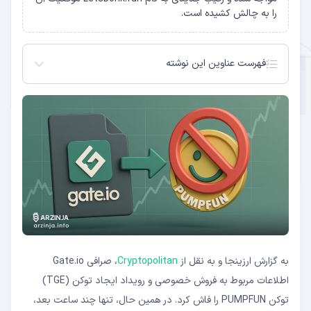
را به چالش کشیده است.
فهرست عناوین این نوشته
عدم قطعیت در زمان عرضه رسمی توکن PUMPFUN
تصمیم صرافی برای توقف کامل معاملات و حذف
صفحه معرفی
حذف سریع صفحه پیش‌فروش و احتمال تعویق عرضه
کاهش فعالیت‌ها در Pump.fun و رقابت از سوی سایر
پلتفرم‌ها
کاهش تعداد سازندگان توکن و اُفت مشارکت کاربران
به گزارش ارزینجا و به نقل از
Cryptopolitan
، صرافی Gate.io
اطلاعات مربوط به فروش خصوصی و رویداد ایجاد توکن (TGE)
توکن PUMPFUN را فاش کرد. در همین حال، تنها چند ساعت بعد،