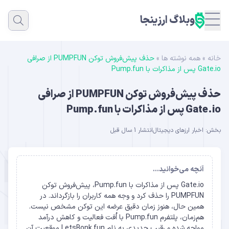
وبلاگ ارزینجا
خانه
»
همه نوشته ها
»
حذف پیش‌فروش توکن PUMPFUN از صرافی
Gate.io پس از مذاکرات با Pump.fun
حذف پیش‌فروش توکن PUMPFUN از صرافی
Gate.io پس از مذاکرات با Pump.fun
بخش:
اخبار ارزهای دیجیتال
انتشار 1 سال قبل
آنچه می‌خوانید...
Gate.io پس از مذاکرات با Pump.fun، پیش‌فروش توکن
PUMPFUN را حذف کرد و وجه همه کاربران را بازگرداند. در
همین حال، هنوز زمان دقیق عرضه این توکن مشخص نیست.
هم‌زمان، پلتفرم Pump.fun با اُفت فعالیت و کاهش درآمد
مواجه شده و رقیب جدیدی به نام LetsBonk.fun موقعیت آن