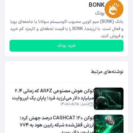
BONK
بونک
بانک (BONK) میم کوین محبوب اکوسیستم سولانا با جامعه‌ای پویا
و فعال است. با ارزینجا، BONK را با قیمت لحظه‌ای و کارمزد کم خرید
و فروش کنید.
خرید بونک
نوشته‌های مرتبط
توکن هوش مصنوعی AI16Z که زمانی ۲.۴
میلیارد دلار می‌ارزید مُرد؛ پایان یک ابرروایت
انتشار: 1405/05/15
توکن CASHCAT ۱۲۰ درصد جهش کرد؛
ارزش قفل‌شده شبکه رابین هود به ۷۷۴
میلیون دلار رسید