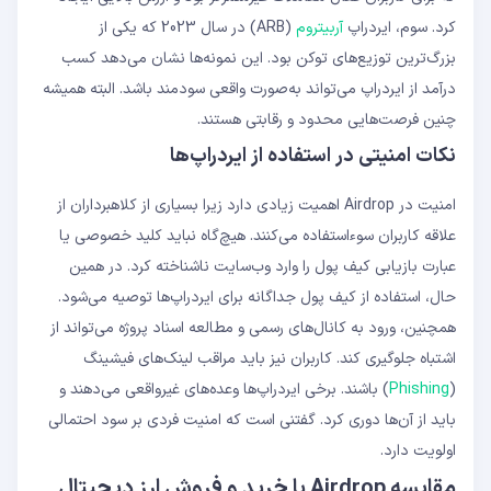
کرد. سوم، ایردراپ
آربیتروم
(ARB) در سال 2023 که یکی از
بزرگ‌ترین توزیع‌های توکن بود. این نمونه‌ها نشان می‌دهد کسب
درآمد از ایردراپ می‌تواند به‌صورت واقعی سودمند باشد. البته همیشه
چنین فرصت‌هایی محدود و رقابتی هستند.
نکات امنیتی در استفاده از ایردراپ‌ها
امنیت در Airdrop اهمیت زیادی دارد زیرا بسیاری از کلاهبرداران از
علاقه کاربران سوءاستفاده می‌کنند. هیچ‌گاه نباید کلید خصوصی یا
عبارت بازیابی کیف پول را وارد وب‌سایت ناشناخته کرد. در همین
حال، استفاده از کیف پول جداگانه برای ایردراپ‌ها توصیه می‌شود.
همچنین، ورود به کانال‌های رسمی و مطالعه اسناد پروژه می‌تواند از
اشتباه جلوگیری کند. کاربران نیز باید مراقب لینک‌های فیشینگ
(
Phishing
) باشند. برخی ایردراپ‌ها وعده‌های غیرواقعی می‌دهند و
باید از آن‌ها دوری کرد. گفتنی است که امنیت فردی بر سود احتمالی
اولویت دارد.
مقایسه Airdrop با خرید و فروش ارز دیجیتال