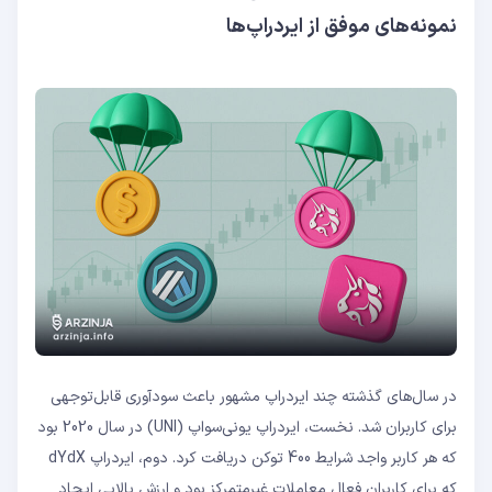
نمونه‌های موفق از ایردراپ‌ها
در سال‌های گذشته چند ایردراپ مشهور باعث سودآوری قابل‌توجهی
برای کاربران شد. نخست، ایردراپ یونی‌سواپ (UNI) در سال 2020 بود
که هر کاربر واجد شرایط 400 توکن دریافت کرد. دوم، ایردراپ dYdX
که برای کاربران فعال معاملات غیرمتمرکز بود و ارزش بالایی ایجاد