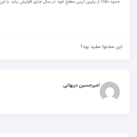
حدود 150٪ از پایین ترین سطح خود در سال جاری افزایش یابد. با این وجود، یونی در این هفته با کاهش 5.64 درصدی در 24 ساعت، شاهد کاهش نادری بود.
این محتوا مفید بود؟
امیرحسین دربهانی