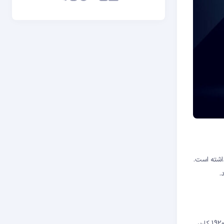
ری را جمع آوری کرد. با انجام این کار، همچنان بر فضای DEX تسلط داشته است.
داده‌های زنجیره‌ای اخیر ظاهر شده است که تسلط یونی سواپ را در بازار تقویت می‌کند. با وجود کمین Q2، یونی سواپ یک نقطه عطف در سال 2022 از 1920 کاربر