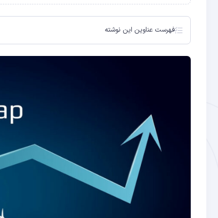
فهرست عناوین این نوشته
ادامه رشد یونی سواپ
Uniswap V3