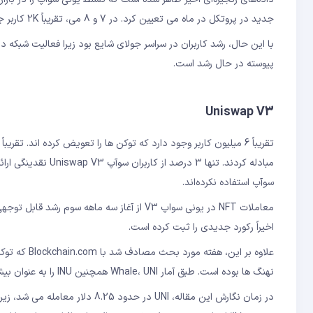
جدید در پروتکل در ماه می تعیین کرد. در 7 و 8 می، تقریباً 2K کاربر جدید وجود داشت، اما با کاهش شدید قیمت ETH، این تعداد به شدت کاهش یافت.
پیوسته در حال رشد است.
Uniswap V3
سوآپ استفاده نکرده‌اند.
اخیراً رکورد جدیدی را ثبت کرده است.
نهنگ ها بوده است. طبق آمار Whale، UNI همچنین INU را به عنوان بیشترین معامله در میان 500 نهنگ برتر اتریوم معرفی کرد.