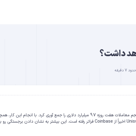
B
اهد داشت؟
7 دقیقه
DO
ادامه رشد یونی سواپ Uniswap (یونی سواپ)، در زمان انتشار، حجم معاملات هفت روزه 9.7 میلیارد دلاری را جمع آوری کرد. با انجام این
فضای DEX تسلط داشته است. در واقع، حجم معاملات روزانه Uniswap اخیراً از Coinbase فراتر رفته است. این بیشتر به نشان دادن برجس