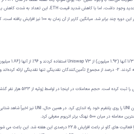
با این حال، رشد کاربران در سراسر جولای شایع بود زیرا فعالیت شبکه در این دوره چند برابر شد. میانگین کاربر از آن زم
تقریباً 6 میلیون کاربر وجود دارد که توکن ها را تعویض کرده اند. تقریباً 1/3 آ
مبادله کردند. تنها 3 درصد از کاربران سوآپ Uniswap V3 نقدینگی ارائه کردند. 2- درصد از مجموع تأمین‌کنندگان نقدینگی تنها نقدینگی ارائه کر
معاملات NFT در یونی سواپ V3 از آغاز سه ماهه سوم رشد قابل توجهی را ثبت کرده است. حجم معاملات در 
علاوه بر این، هفته مورد بحث مصادف شد با Blockchain.com که توکن UNI را روی پلتفرم خود راه اندازی کرد