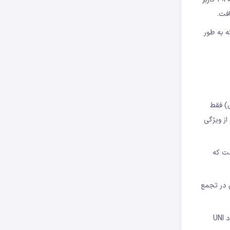
ان به 100 نیز افزایش یافته است، که به طور
نها (1.92 میلیون) از Uniswap V3 استفاده کردند و 96٪ از آنها (1.86 میلیون) فقط
ده‌اند و از ویژگی
اینجا در اواسط ژوئیه از 533 هزار نفر گذشت که
. در همین حال، UNI نیز اخیراً شاهد شتابی در تجمع
در زمان نگارش این مقاله، UNI در حدود 8.25 دلار معامله می شد، زیرا فعالیت های گاو نر باعث افزایش 22.5 درصدی این هفته شد. این باعث می شود UNI