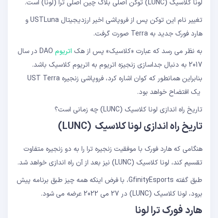
لونا کلاسیک (LUNC) توکن اصلی بلاک چین اصلی ترا (لونا) است.
تغییر نام این توکن پس از فروپاشی اخیر ارزدیجیتال USTLuna و
هارد فورک جدید به Terra صورت گرفت.
به نظر می رسد که عبارت «کلاسیک» پس از هک
اتریوم
DAO در سال
2017 به دنبال جداسازی زنجیزه اتریوم به اتریوم کلاسیک باشد.
بنابراین همانطور که کوان اشاره کرد، فروپاشی زنجیره UST Terra
یک افتضاح خواهد بود.
تاریخ راه اندازی لونا کلاسیک (LUNC) چه زمانی است؟
تاریخ راه اندازی لونا کلاسیک (LUNC)
هنگامی که هارد فورک با موفقیت زنجیره ترا را به دو زنجیره متفاوت
تقسیم کند، لونا کلاسیک (LUNC) نیز بعد از آن راه اندازی خواهد شد.
طبق گفته GfinityEsports، با فرض اینکه همه چیز طبق برنامه پیش
برود، لونا کلاسیک (LUNC) در 27 می 2022 عرضه می شود.
هارد فورک ترا لونا