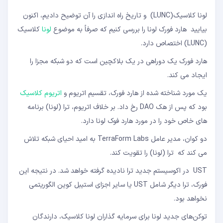
لونا کلاسیک(LUNC) و تاریخ راه اندازی را آن توضیح دادیم، اکنون
بیایید هارد فورک لونا را بررسی کنیم که صرفاً به موضوع
لونا
کلاسیک
(LUNC) اختصاص دارد.
هارد فورک یک دوراهی در یک بلاکچین است که دو شبکه مجزا را
ایجاد می کند.
یک مورد شناخته شده از هارد فورک، تقسیم اتریوم و
اتریوم کلاسیک
بود که پس از هک DAO رخ ​​داد. بر خلاف اتریوم، ترا (لونا) برنامه
های خاص خود را در مورد هارد فوک لونا دارد.
دو کوان، مدیر عامل TerraForm Labs به امید احیای شبکه تلاش
می کند که ترا (لونا) را تقویت کند.
UST در اکوسیستم جدید ترا نادیده گرفته خواهد شد. در نتیجه این
فورک، ترا دیگر شامل UST یا سایر اجزای استیبل کوین الگوریتمی
نخواهد بود.
توکن‌های جدید لونا برای سرمایه گذاران لونا کلاسیک، دارندگان