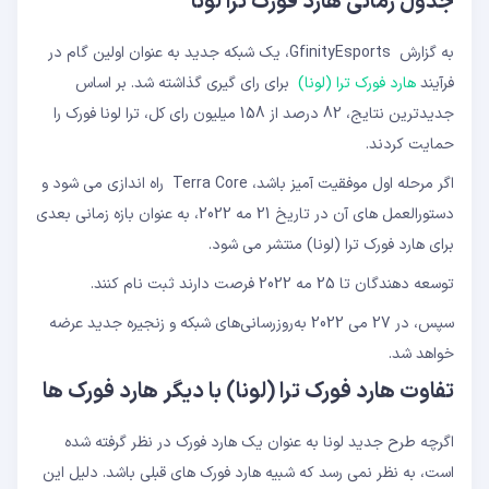
جدول زمانی هارد فورک ترا لونا
به گزارش GfinityEsports، یک شبکه جدید به عنوان اولین گام در
فرآیند
هارد فورک ترا (لونا)
برای رای گیری گذاشته شد. بر اساس
جدیدترین نتایج، 82 درصد از 158 میلیون رای کل، ترا لونا فورک را
حمایت کردند.
اگر مرحله اول موفقیت آمیز باشد، Terra Core راه اندازی می شود و
دستورالعمل های آن در تاریخ 21 مه 2022، به عنوان بازه زمانی بعدی
برای هارد فورک ترا (لونا) منتشر می شود.
توسعه دهندگان تا 25 مه 2022 فرصت دارند ثبت نام کنند.
سپس، در 27 می 2022 به‌روزرسانی‌های شبکه و زنجیره جدید عرضه
خواهد شد.
تفاوت هارد فورک ترا (لونا) با دیگر هارد فورک ها
اگرچه طرح جدید لونا به عنوان یک هارد فورک در نظر گرفته شده
است، به نظر نمی رسد که شبیه هارد فورک های قبلی باشد. دلیل این