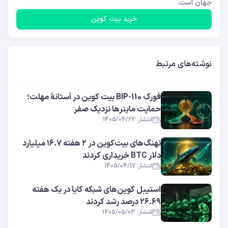
جهان است.
خرید بیت کوین
نوشته‌های مرتبط
فورک BIP-110 بیت کوین در آستانهٔ مهلت؛
حمایت ماینرها نزدیک صفر
انتشار: 1405/04/22
نهنگ‌های بیت‌کوین در ۲ هفته ۱۶.۷ میلیارد
دلار BTC خریداری کردند
انتشار: 1405/04/17
استیبل کوین‌های شبکه کایا در یک هفته
۲۶.۶۹ درصد رشد کردند
انتشار: 1405/05/03