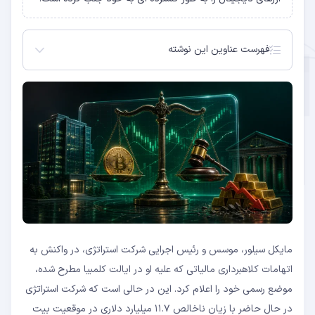
فهرست عناوین این نوشته
پاسخ مایکل سیلور به اتهامات کلاهبرداری مالیاتی
زیان ۱۱.۷ میلیارد دلاری استراتژی در موقعیت بیت
کوین
پیشینه شرکت استراتژی و استراتژی خرید بیت کوین
تاثیر این اخبار بر بازار بیت کوین و ارزهای دیجیتال
دیدگاه کارشناسان درباره آینده استراتژی
نتیجه گیری: آینده استراتژی در هاله ای از ابهام
سوالات متداول
مایکل سیلور به چه اتهاماتی متهم شده است؟
آیا زیان ۱۱.۷ میلیارد دلاری استراتژی به معنای
ورشکستگی است؟
چه تعداد بیت کوین در اختیار شرکت استراتژی است؟
مایکل سیلور، موسس و رئیس اجرایی شرکت استراتژی، در واکنش به
اتهامات کلاهبرداری مالیاتی که علیه او در ایالت کلمبیا مطرح شده،
موضع رسمی خود را اعلام کرد. این در حالی است که شرکت استراتژی
در حال حاضر با زیان ناخالص ۱۱.۷ میلیارد دلاری در موقعیت بیت