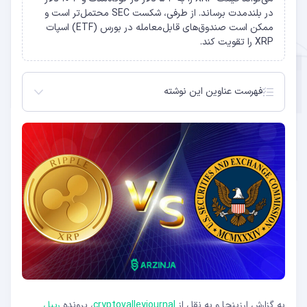
در بلندمدت برساند. از طرفی، شکست SEC محتمل‌تر است و
ممکن است صندوق‌های قابل‌معامله در بورس (ETF) اسپات
XRP را تقویت کند.
فهرست عناوین این نوشته
پایان دعوای ریپل
تأثیر احتمالی بر قیمت XRP
انتظارات بعدی چیست؟
به گزارش ارزینجا و به نقل از
cryptovalleyjournal
، پرونده
ریپل