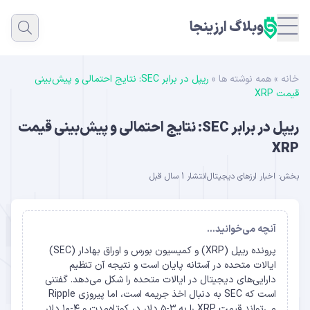
وبلاگ ارزینجا
خانه
»
همه نوشته ها
»
ریپل در برابر SEC: نتایج احتمالی و پیش‌بینی
قیمت XRP
ریپل در برابر SEC: نتایج احتمالی و پیش‌بینی قیمت
XRP
بخش:
اخبار ارزهای دیجیتال
انتشار 1 سال قبل
آنچه می‌خوانید...
پرونده ریپل (XRP) و کمیسیون بورس و اوراق بهادار (SEC)
ایالات متحده در آستانه پایان است و نتیجه آن تنظیم
دارایی‌های دیجیتال در ایالات متحده را شکل می‌دهد. گفتنی
است که SEC به دنبال اخذ جریمه است، اما پیروزی Ripple
می‌تواند قیمت XRP را به ۳-۵ دلار در کوتاه‌مدت و ۴-۱۰ دلار