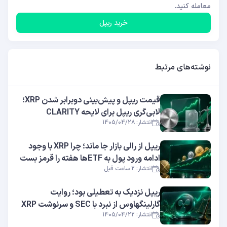
معامله کنید.
خرید ریپل
نوشته‌های مرتبط
قیمت ریپل و پیش‌بینی دوبرابر شدن XRP؛
لابی‌گری ریپل برای لایحه CLARITY
انتشار: 1405/04/28
ریپل از رالی بازار جا ماند؛ چرا XRP با وجود
ادامه ورود پول به ETFها هفته را قرمز بست
انتشار: 2 ساعت قبل
ریپل نزدیک به تعطیلی بود؛ روایت
گارلینگهاوس از نبرد با SEC و سرنوشت XRP
انتشار: 1405/04/22