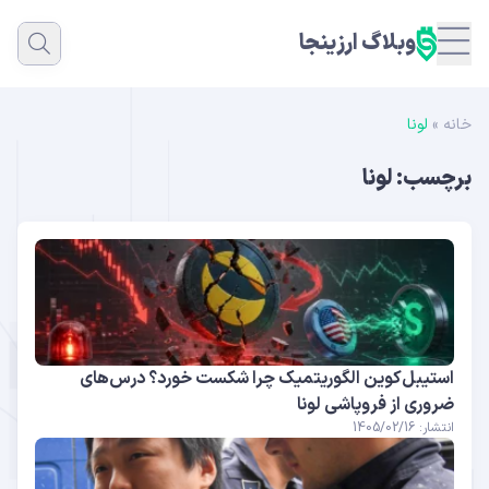
وبلاگ ارزینجا
خانه
»
لونا
برچسب:
لونا
استیبل‌کوین الگوریتمیک چرا شکست خورد؟ درس‌های
ضروری از فروپاشی لونا
انتشار: 1405/02/16