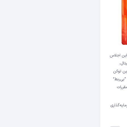
 این اجلاس
تال،
ین توکن
بی‌ربط”
قررات
مایه‌گذاری