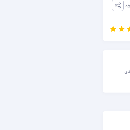
ید:
ای