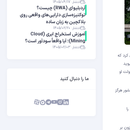
انتشار: 1405/04/17
آر‌دبلیوای (RWA) چیست؟
توکنیزه‌سازی دارایی‌های واقعی روی
بلاکچین به زبان ساده
انتشار: 1405/02/20
آموزش استخراج ابری (Cloud
Mining)؛ آیا واقعاً سودآور است؟
انتشار: 1405/02/03
 کرد که
ن حال، “دیوید
دولت او
ما را دنبال کنید
ین کشور هرگز
را
ون بر