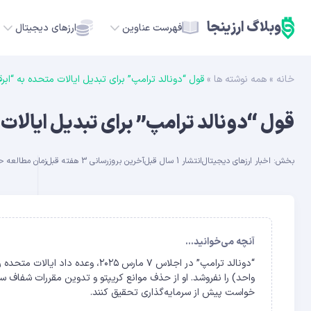
وبلاگ ارزینجا
فهرست عناوین
ارزهای دیجیتال
خانه
»
همه نوشته ها
»
قول “دونالد ترامپ” برای تبدیل ایالات متحده به “ابر
TC
قول “دونالد ترامپ” برای تبدیل ایالات
ETH
بخش:
اخبار ارزهای دیجیتال
انتشار 1 سال قبل
آخرین بروزرسانی 3 هفته قبل
زمان مطالعه حدود 9
USDT
SOL
GE
آنچه می‌خوانید...
ADA
واحد) را نفروشد. او از حذف موانع کریپتو و تدوین مقررات شفاف س
خواست پیش از سرمایه‌گذاری تحقیق کنند.