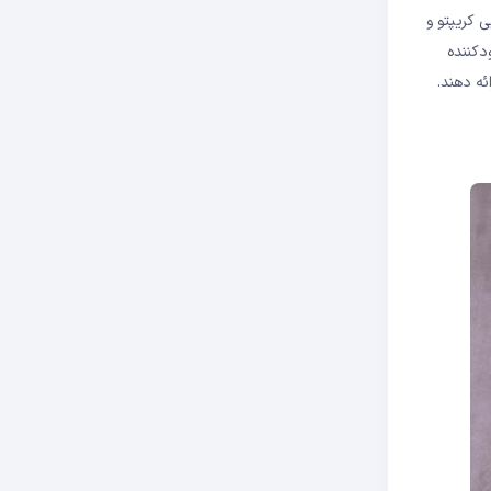
 کریپتو و
دکننده
ائه دهند.