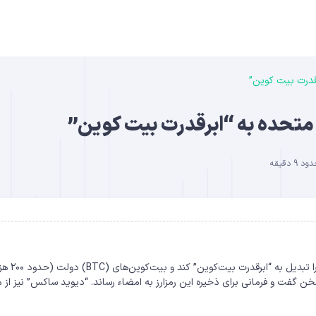
قدرت بیت‌ کوین”
B
 متحده به “ابرقدرت بیت‌ کوین”
 دقیقه
DO
“دونالد ترامپ” در اجلاس ۷ مارس ۲۰۲۵، وعده داد ایالات متحده را تبدیل به “ابرقدرت بیت‌
خن گفت و فرمانی برای ذخیره این رمزارز به امضاء رساند. “دیوید ساکس” نیز از 