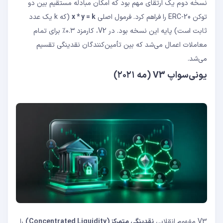
نسخه دوم یک ارتقای مهم بود که امکان مبادله مستقیم بین دو
توکن ERC-20 را فراهم کرد. فرمول اصلی
x * y = k
(که k یک عدد
ثابت است) پایه این نسخه بود. در V2، کارمزد ۰.۳٪ برای تمام
معاملات اعمال می‌شد که بین تأمین‌کنندگان نقدینگی تقسیم
می‌شد.
یونی‌سواپ V3 (مه ۲۰۲۱)
V3 مفهوم انقلابی
نقدینگی متمرکز (Concentrated Liquidity)
را