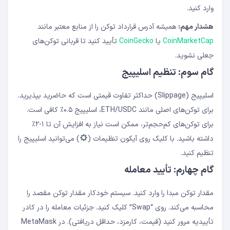
وارد کنید.
هشدار مهم:
همیشه آدرس قرارداد توکن را از منابع معتبر مانند
CoinMarketCap
یا
CoinGecko
تأیید کنید تا قربانی توکن‌های
جعلی نشوید.
گام سوم: تنظیم اسلیپیج
اسلیپیج (Slippage) حداکثر تفاوت قیمتی است که حاضرید بپذیرید.
برای توکن‌های اصلی مانند ETH/USDC، اسلیپیج ۰.۵٪ کافی است.
برای توکن‌های کم‌حجم‌تر، ممکن است نیاز به افزایش آن تا ۱-۲٪
داشته باشید. با کلیک روی آیکون تنظیمات (
) می‌توانید اسلیپیج را
تنظیم کنید.
گام چهارم: تأیید معامله
مقدار توکن مبدا را وارد کنید. سیستم خودکار مقدار توکن مقصد را
محاسبه می‌کند. روی “Swap” کلیک کنید. جزئیات معامله را در کادر
تأییدیه مرور کنید (قیمت، کارمزد، حداقل دریافتی). در MetaMask