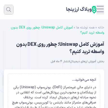
وبلاگ ارزینجا
خانه
»
همه نوشته ها
»
آموزش کامل Uniswap؛ چطور روی DEX بدون
واسطه ترید کنیم؟
آموزش کامل Uniswap؛ چطور روی DEX بدون
واسطه ترید کنیم؟
بخش:
آموزش ارزهای دیجیتال
انتشار 4 ماه قبل
آنچه می‌خوانید...
در دنیای مالی غیرمتمرکز (DeFi)، یونی‌سواپ (Uniswap) یکی
از پیشگامان و محبوب‌ترین پروتکل‌هایی است که انقلابی در
نحوه مبادله ارزهای دیجیتال ایجاد کرده است. برخلاف
صرافی‌های متمرکز مانند بایننس یا کوین‌بیس، یونی‌سواپ هیچ
واسطه‌ای ندارد و تمام معاملات مستقیماً از طریق قراردادهای