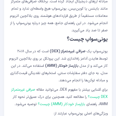
مبادله ارزهای دیجیتال ایجاد کرده است. برخلاف صرافی‌های متمرکز
یونی‌سواپ V1 (نوامبر ۲۰۱۸)
مانند بایننس یا کوین‌بیس، یونی‌سواپ هیچ واسطه‌ای ندارد و تمام
یونی‌سواپ V2 (مه ۲۰۲۰)
یونی‌سواپ V3 (مه ۲۰۲۱)
معاملات مستقیماً از طریق قراردادهای هوشمند روی بلاکچین اتریوم
یونی‌سواپ V4 (۲۰۲۴)
انجام می‌شود. در این راهنمای جامع، همه چیز درباره یونی‌سواپ را از
پیش‌نیازها
صفر تا صد یاد می‌گیرید.
گام اول: اتصال کیف پول
گام دوم: انتخاب توکن‌ها
یونی‌سواپ چیست؟
گام سوم: تنظیم اسلیپیج
گام چهارم: تأیید معامله
یونی‌سواپ یک
صرافی غیرمتمرکز (DEX)
است که در سال ۲۰۱۸
کارمزد پروتکل (Protocol Fee)
توسط هایدن آدامز راه‌اندازی شد. این پروتکل بر روی بلاکچین اتریوم
کارمزد گاز (Gas Fee)
آیا استفاده از یونی‌سواپ نیاز به احراز هویت دارد؟
کار می‌کند و از مدل
بازارساز خودکار (AMM)
استفاده می‌کند. در این
تفاوت یونی‌سواپ V2 و V3 چیست؟
مدل، به جای دفتر سفارشات سنتی، استخرهای نقدینگی قیمت‌گذاری
حداقل مبلغ برای استفاده از یونی‌سواپ چقدر است؟
و مبادله توکن‌ها را انجام می‌دهند.
آیا یونی‌سواپ امن است؟
چطور می‌توانم از یونی‌سواپ در ایران استفاده کنم؟
برای آشنایی بیشتر با مفهوم DEX، می‌توانید مقاله
صرافی غیرمتمرکز
Impermanent Loss در یونی‌سواپ چیست و چقدر
DEX چیست؟
را مطالعه کنید. همچنین برای درک عمیق‌تر نحوه کار
خطرناک است؟
AMM، راهنمای
بازارساز خودکار (AMM) چیست؟
توصیه می‌شود.
ویژگی‌های اصلی یونی‌سواپ عبارتند از: