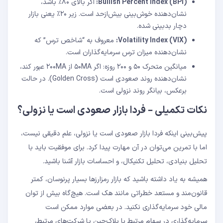
Bullish Percent Index (BPI):
اگر بالای ۸۰٪ باشد،
نشان‌دهنده خوش‌بینی بیش‌ازحد است. زیر ۲۰٪ یعنی بازار
دچار بدبینی شده.
Volatility Index (VIX):
معروف به “شاخص ترس” که
نشان‌دهنده میزان ترس سرمایه‌گذاران است.
میانگین متحرک ۵۰ و ۲۰۰ روزه: اگر ۵۰MA از ۲۰۰MA عبور کند،
نشان‌دهنده روند صعودی است (Golden Cross). در حالت
برعکس، بیانگر روند نزولی است.
نکات تکمیلی – فردا بازار صعودی است یا نزولی؟
پیش‌بینی اینکه فردا بازار صعودی است یا نزولی، علم دقیقی نیست،
اما با تمرین می‌توان در آن مهارت پیدا کرد. برای موفقیت باید با
تحلیل بنیادی، تحلیل تکنیکال، و احساسات بازار آشنا باشید.
همیشه به یاد داشته باشید که بازار رمزارزها بسیار پرنوسان، کمتر
قانون‌مند و مستعد خطراتی مانند هک است. هیچ‌گاه بیش از توان
مالی خود سرمایه‌گذاری نکنید. در بعضی موارد ممکن است
سرمایه‌گذاری در سهام مرتبط با بلاک‌چین یا شرکت‌های مرتبط،