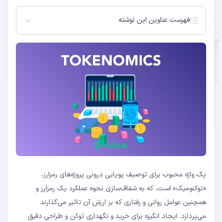
فهرست عناوین این نوشته
توکنومیک چیست؟
توکنومیک چگونه کار می‌کند؟
تحلیل توکنومیک ارزهای دیجیتال
مثال‌هایی از توکنومیک: پروتکل نیر (Near Protocol)
سخن پایانی
سوالات متداول
عرضه
تخصیص توکن‌ها و دوره‌های قفل‌شدگی
ماینینگ و استیکینگ
ییلد فارمینگ
سوزاندن توکن‌ها
سمت عرضه
سمت تقاضا
توکنومیک پروتکل نیر
یک واژه محبوب برای توصیف پویایی درونی پروژه‌های رمزارز،
«توکنومیک» است، که به شفاف‌سازی نحوه عملکرد یک رمزارز و
همچنین عوامل روانی و رفتاری که بر ارزش آن تاثیر می‌گذارند
می‌پردازد. ایجاد انگیزه برای خرید و نگهداری توکن و طراحی دقیق