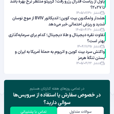
پاول از ریاست فدرال رزرو رفت؛ کریپتو منتظر نرخ بهره باشد
تا ۲۰۲۷؟
انتشار: 1405/02/30
هشدار ولمگدون بیت کوین؛ اندیکاتور BVIV از موج نوسان
شدید و ریزش احتمالی خبر می‌دهد
انتشار: 1405/04/30
تفاوت نقره دیجیتال و طلا دیجیتال؛ کدام برای سرمایه‌گذاری
بهتر است؟
انتشار: 1404/11/25
واکنش سرد بیت کوین و اتریوم به حملهٔ آمریکا به ایران و
بستن تنگهٔ هرمز
انتشار: 1405/04/22
در تمامی روز‌های هفته کنارتان هستیم
در خصوص سفارش یا استفاده از سرویس‌ها
سوالی دارید؟
سوالات متداول
تماس با پشتیبانی