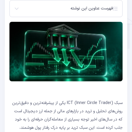
فهرست عناوین این نوشته
سبک ICT چیست؟
تاریخچه و منشأ سبک ICT
اصول و مبانی سبک ICT
کاربرد سبک ICT در ترید ارز دیجیتال
استراتژی معاملاتی با سبک ICT
مزایا و معایب سبک ICT
نتیجه‌گیری
سوالات متداول
ساختار بازار و شناسایی روند
نقدینگی، اردر بلاک و FVG
گام‌های عملی ورود به معامله
سبک ICT برای مبتدیان مناسب است؟
تفاوت سبک ICT با پرایس اکشن کلاسیک چیست؟
بهترین تایم‌فریم برای استفاده از سبک ICT کدام است؟
سبک ICT (Inner Circle Trader) یکی از پیشرفته‌ترین و دقیق‌ترین
روش‌های تحلیل و ترید در بازارهای مالی از جمله ارز دیجیتال است
که در سال‌های اخیر توجه بسیاری از معامله‌گران حرفه‌ای را به خود
جلب کرده است. این سبک ترید بر پایه درک رفتار پول هوشمند،