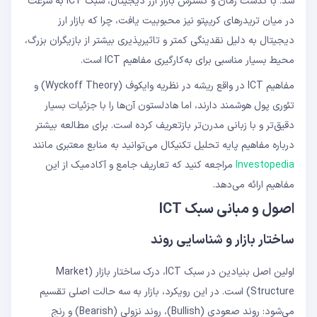
شد. با گذشت زمان و گسترش بازار ارز دیجیتال، سبک ICT به سرعت
در میان تریدرهای کریپتو نیز محبوبیت یافت، چرا که بازار ارز
دیجیتال به دلیل نقدینگی کمتر و تاثیرپذیری بیشتر از بازیگران بزرگ،
محیط بسیار مناسبی برای به‌کارگیری مفاهیم ICT است.
مفاهیم ICT در واقع ریشه در نظریه وایکوف (Wyckoff Theory) و
تئوری پول هوشمند دارند، اما هادلستون آن‌ها را با جزئیات بسیار
دقیق‌تر و با زبانی مدرن‌تر بازتعریف کرده است. برای مطالعه بیشتر
درباره مفاهیم پایه تحلیل تکنیکال می‌توانید به منابع معتبری مانند
Investopedia
مراجعه کنید که تعاریف جامع و آکادمیک از این
مفاهیم ارائه می‌دهد.
اصول و مبانی سبک ICT
ساختار بازار و شناسایی روند
اولین اصل بنیادین در سبک ICT، درک ساختار بازار (Market
Structure) است. در این رویکرد، بازار به سه حالت اصلی تقسیم
می‌شود: روند صعودی (Bullish)، روند نزولی (Bearish) و رنج