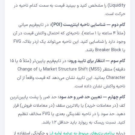
Liquidity) را مشخص کنید و ببینید قیمت به سمت کدام ناحیه در
حرکت است.
گام دوم — شناسایی ناحیه اینتریست (POI):
در تایم‌فریم میانی
(مثلاً ۴ ساعته یا ۱ ساعته)، ناحیه‌ای که احتمال واکنش قیمت در آن
وجود دارد را شناسایی کنید. این ناحیه می‌تواند یک اردر بلاک، FVG
یا Breaker Block باشد.
گام سوم — انتظار برای تایید ورود:
در تایم‌فریم پایین‌تر (مثلاً ۵ یا ۱۵
دقیقه) منتظر Market Structure Shift (MSS) یا Change of
Character بمانید. این تایید نشان می‌دهد که قیمت واقعاً از آن
ناحیه واکنش نشان داده است.
گام چهارم — تعیین حد ضرر و حد سود:
حد ضرر را پشت پایین‌ترین
کف (در معاملات خرید) یا بالاترین سقف (در معاملات فروش) قرار
دهید. حد سود را در ناحیه نقدینگی بعدی یا FVG مخالف تنظیم
کنید. نسبت ریسک به ریوارد باید حداقل ۱:۲ باشد.
درباره
برنامه‌ریزی‌های مربوط به عرضه اولیه ارز
و چگونگی استفاده از