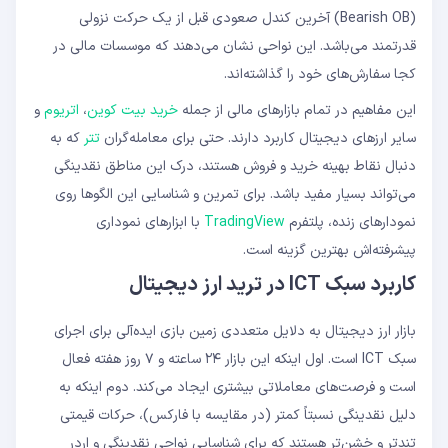
(Bearish OB) آخرین کندل صعودی قبل از یک حرکت نزولی
قدرتمند می‌باشد. این نواحی نشان می‌دهند که موسسات مالی در
کجا سفارش‌های خود را گذاشته‌اند.
این مفاهیم در تمام بازارهای مالی از جمله
خرید بیت کوین
،
اتریوم
و
سایر ارزهای دیجیتال کاربرد دارند. حتی برای معامله‌گران
تتر
که به
دنبال نقاط بهینه خرید و فروش هستند، درک این مناطق نقدینگی
می‌تواند بسیار مفید باشد. برای تمرین و شناسایی این الگوها روی
نمودارهای زنده، پلتفرم
TradingView
با ابزارهای نموداری
پیشرفته‌اش بهترین گزینه است.
کاربرد سبک ICT در ترید ارز دیجیتال
بازار ارز دیجیتال به دلایل متعددی زمین بازی ایده‌آلی برای اجرای
سبک ICT است. اول اینکه این بازار ۲۴ ساعته و ۷ روز هفته فعال
است و فرصت‌های معاملاتی بیشتری ایجاد می‌کند. دوم اینکه به
دلیل نقدینگی نسبتاً کمتر (در مقایسه با فارکس)، حرکات قیمتی
تندتر و خشن‌تر هستند که برای شناسایی نواحی نقدینگی و اردر