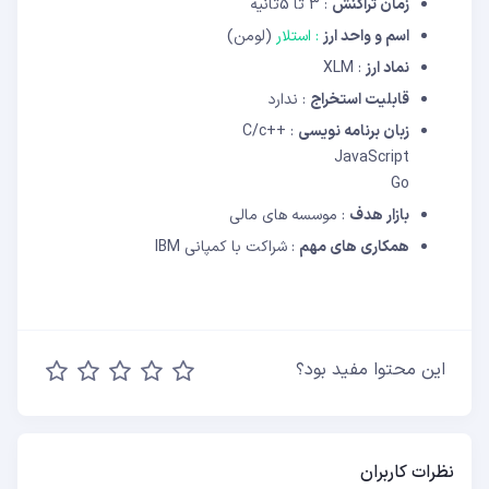
زمان تراکنش
: 3 تا 5ثانیه
اسم و‌ واحد ارز
:
استلار
(لومن)
نماد ارز
: XLM
قابلیت استخراج
: ندارد
زبان برنامه نویسی
: ++C/c
JavaScript
Go
بازار هدف
: موسسه های مالی
همکاری های مهم
: شراکت با کمپانی IBM
این محتوا مفید بود؟
نظرات کاربران