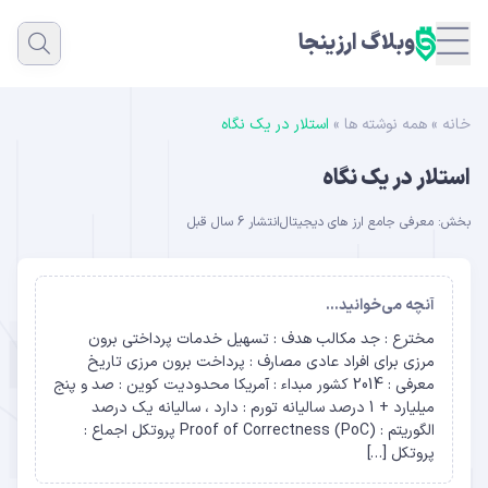
وبلاگ ارزینجا
خانه
»
همه نوشته ها
»
استلار در یک نگاه
استلار در یک نگاه
بخش:
معرفی جامع ارز های دیجیتال
انتشار 6 سال قبل
آنچه می‌خوانید...
مخترع : جد مکالب هدف : تسهیل خدمات پرداختی برون
مرزی برای افراد عادی مصارف : پرداخت برون مرزی تاریخ
معرفی : 2014 کشور مبداء : آمریکا محدودیت کوین : صد و پنج
میلیارد + 1 درصد سالیانه تورم : دارد ، سالیانه یک درصد
الگوریتم : (Proof of Correctness (PoC پروتکل اجماع :
پروتکل […]