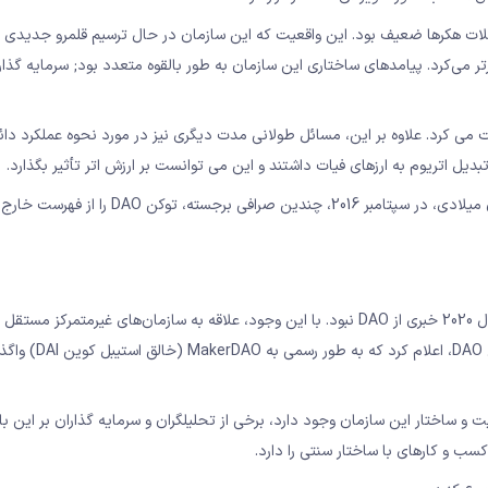
ملات هکرها ضعیف بود. این واقعیت که این سازمان در حال ترسیم قلمرو جدیدی ا
تر می‌کرد. پیامدهای ساختاری این سازمان به طور بالقوه متعدد بود; سرمایه گذار
ت می کرد. علاوه بر این، مسائل طولانی مدت دیگری نیز در مورد نحوه عملکرد دائ
دیل اتریوم به ارزهای فیات داشتند و این می توانست بر ارزش اتر تأثیر بگذارد.
پس از بحث درمورد آینده DAO و حادثه هک گسترده در اوایل تابستان میلادی، در سپتامبر 2016، چندین
آینده دائو چیست؟ همانطور که در ابتدا پیش بینی می شد تا اواسط سال 2020 خبری از DAO نبود. با این وجود، علاقه به سازمان‌های غیرمتم
حال رشد بوده است. در سال 2021، بنیاد Maker، به عنوا
نیت و ساختار این سازمان وجود دارد، برخی از تحلیلگران و سرمایه گذاران بر این با
ب و کارهای با ساختار سنتی را دارد.