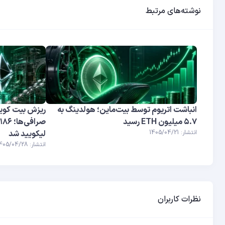
نوشته‌های مرتبط
انباشت اتریوم توسط بیت‌ماین؛ هولدینگ به
ریزش بیت کوین
۵.۷ میلیون ETH رسید
ص
انتشار: 1405/04/21
لیکویید شد
انتشار: 1405/04/28
نظرات کاربران