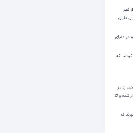
ز نظر
ان نگران
و در دنیای
 صرافی برجسته، توکن DAO را از فهرست خارج کردند، که
رکز مستقل همواره در
ن حامی اصلی DAO، اعلام کرد که به طور رسمی به MakerDAO (خالق استیبل کوین DAI) واگذار شده و تا
ورند که