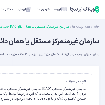
وبلاگ ارزینجا
فهرست عناوین
ارزهای دیجیتال
خانه
»
همه نوشته ها
»
سازمان غیرمتمرکز مستقل یا همان دائو DAO چیست؟
TC
سازمان غیرمتمرکز مستقل یا همان دائو DAO چیست
ETH
بخش:
آموزش ارزهای دیجیتال
انتشار 5 سال قبل
آخرین بروزرسانی 3 هفته قبل
زمان مطالعه حدود
USDT
SOL
GE
آنچه می‌خوانید...
ADA
بودن آن‌ها است. این بدان معناست که این دارایی‌ها توسط یک س
چندین کامپیوتر، شبکه و یا نود (Node) انجام می‌شود. در بسیاری […]