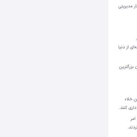
بر اساس یک کد منبع باز (Open Source) و بدون ساختار مدیریتی
طه‌ای از دنیا
،به عنوان بزرگترین
ین خلاء
اری کنند.
. همین امر
دند.