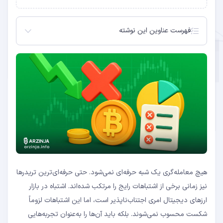
فهرست عناوین این نوشته
این ۱۰ اشتباه در سرمایه‌گذاری روی ارزهای دیجیتال را
بشناسید
۱. عدم تحقیق و بررسی کافی
۲. معامله بیش از حد (Overtrading)
۳. معامله احساسی
۴. نادیده گرفتن تدابیر امنیتی
۵. بی‌توجهی به مدیریت ریسک
۶. گرفتار شدن در کلاهبرداری‌ها
۷. تمرکز بیش از حد بر سود کوتاه‌مدت
۸. ناآگاهی از مفهوم لوریج
۹. اعتماد به‌نفس کاذب پس از کسب سود
۱۰. نادیده گرفتن کارمزدها و هزینه‌ها
هیچ معامله‌گری یک شبه حرفه‌ای نمی‌شود. حتی حرفه‌ای‌ترین تریدرها
نیز زمانی برخی از اشتباهات رایج را مرتکب شده‌اند. اشتباه در بازار
ارزهای دیجیتال امری اجتناب‌ناپذیر است، اما این اشتباهات لزوماً
شکست محسوب نمی‌شوند. بلکه باید آن‌ها را به‌عنوان تجربه‌هایی