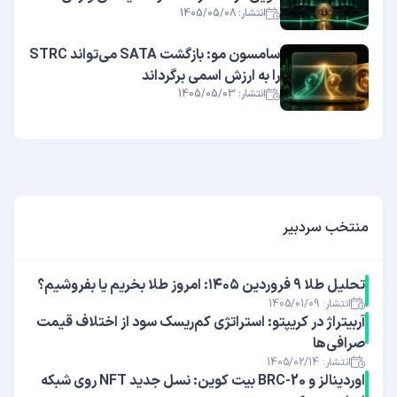
انتشار: 1405/05/08
سامسون مو: بازگشت SATA می‌تواند STRC
را به ارزش اسمی برگرداند
انتشار: 1405/05/03
منتخب سردبیر
تحلیل طلا ۹ فروردین ۱۴۰۵: امروز طلا بخریم یا بفروشیم؟
انتشار: 1405/01/09
آربیتراژ در کریپتو: استراتژی کم‌ریسک سود از اختلاف قیمت
صرافی‌ها
انتشار: 1405/02/14
اوردینالز و BRC-20 بیت کوین: نسل جدید NFT روی شبکه