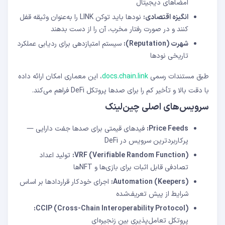
امضاهای دیجیتال
انگیزه اقتصادی:
نودها باید توکن LINK را به‌عنوان وثیقه قفل
کنند و در صورت رفتار مخرب، آن را از دست بدهند
شهرت (Reputation):
سیستم امتیازدهی برای ردیابی عملکرد
تاریخی نودها
طبق مستندات رسمی
docs.chain.link
، این معماری امکان ارائه داده
با دقت بالا و تأخیر کم را برای صدها پروتکل DeFi فراهم می‌کند.
سرویس‌های اصلی چین‌لینک
Price Feeds:
فیدهای قیمتی برای صدها جفت دارایی —
پرکاربردترین سرویس در DeFi
VRF (Verifiable Random Function):
تولید اعداد
تصادفی قابل اثبات برای بازی‌ها و NFTها
Automation (Keepers):
اجرای خودکار قراردادها بر اساس
شرایط از پیش تعریف‌شده
CCIP (Cross-Chain Interoperability Protocol):
پروتکل تعامل‌پذیری بین زنجیره‌ای