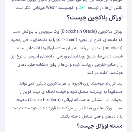
صرافی‌های غیرمتمرکز (DEX)
نقش آن‌ها در توسعه
DeFi
و اکوسیستم Web3 غیرقابل انکار است.
مشتقات و قراردادهای آتی (Derivatives)
اوراکل بلاکچین چیست؟
استیبل کوین‌های الگوریتمی
اوراکل بلاکچین چیست؟
نقش چین‌لینک در اکوسیستم DeFi چیست؟
اوراکل بلاکچین (Blockchain Oracle) یک سرویس یا پروتکل است
مشکل اوراکل (Oracle Problem) چیست؟
که داده‌های خارج از زنجیره (off-chain) را به داده‌های داخل زنجیره
آیا اوراکل‌ها می‌توانند هک شوند؟
(on-chain) تبدیل می‌کند. به زبان ساده، اوراکل‌ها اطلاعاتی مانند
قیمت دارایی‌ها، نتایج رویدادهای ورزشی، داده‌های آب‌وهوا یا نرخ ارز
را از منابع خارجی دریافت کرده و آن‌ها را برای استفاده قراردادهای
هوشمند آماده می‌کنند.
یک قرارداد هوشمند روی اتریوم یا هر بلاکچین دیگری نمی‌تواند
مستقیماً به اینترنت متصل شود و قیمت لحظه‌ای بیت کوین را
بخواند. این مشکل به «مسئله اوراکل» (Oracle Problem) معروف
است. اوراکل‌ها این شکاف را پر می‌کنند تا قراردادهای هوشمند بتوانند
با داده‌های واقعی تعامل داشته باشند.
مسئله اوراکل چیست؟