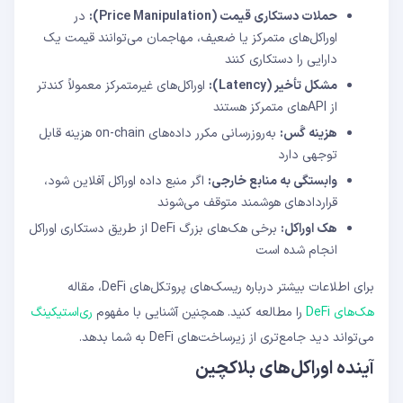
حملات دستکاری قیمت (Price Manipulation):
در
اوراکل‌های متمرکز یا ضعیف، مهاجمان می‌توانند قیمت یک
دارایی را دستکاری کنند
مشکل تأخیر (Latency):
اوراکل‌های غیرمتمرکز معمولاً کندتر
از APIهای متمرکز هستند
هزینه گَس:
به‌روزرسانی مکرر داده‌های on-chain هزینه قابل
توجهی دارد
وابستگی به منابع خارجی:
اگر منبع داده اوراکل آفلاین شود،
قراردادهای هوشمند متوقف می‌شوند
هک اوراکل:
برخی هک‌های بزرگ DeFi از طریق دستکاری اوراکل
انجام شده است
برای اطلاعات بیشتر درباره ریسک‌های پروتکل‌های DeFi، مقاله
هک‌های DeFi
را مطالعه کنید. همچنین آشنایی با مفهوم
ری‌استیکینگ
می‌تواند دید جامع‌تری از زیرساخت‌های DeFi به شما بدهد.
آینده اوراکل‌های بلاکچین