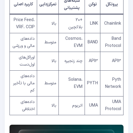
شبکه‌های
پروتکل
توکن
تمرکززدایی
کاربرد اصلی
پشتیبانی
Price Feed،
+20
Chainlink
LINK
بالا
بلاکچین
VRF، CCIP
Band
Cosmos،
داده‌های
BAND
متوسط
Protocol
EVM
مالی و ورزشی
اوراکل‌های
API3
API3
چند زنجیره
بالا
اول‌دست
داده‌های
Solana،
Pyth
PYTH
متوسط
مالی با تأخیر
EVM
Network
کم
UMA
داده‌های
UMA
اتریوم
بالا
Protocol
اختلافی