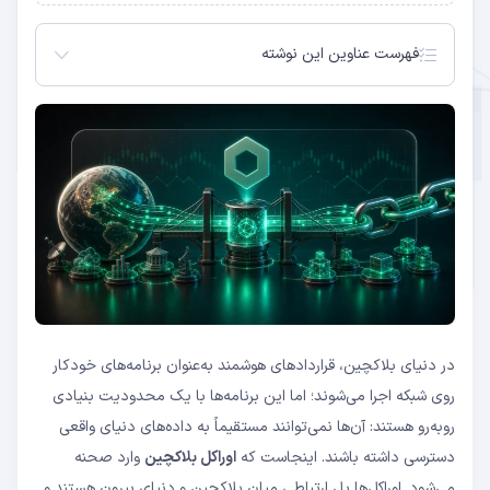
فهرست عناوین این نوشته
اوراکل بلاکچین چیست؟
انواع اوراکل بلاکچین
مقایسه اوراکل‌های متمرکز و غیرمتمرکز
چین‌لینک؛ پیشرو بازار اوراکل‌های بلاکچین
نقش اوراکل‌ها در DeFi
مقایسه بهترین اوراکل‌های بلاکچین
ریسک‌ها و چالش‌های اوراکل بلاکچین
آینده اوراکل‌های بلاکچین
سوالات متداول
مسئله اوراکل چیست؟
۱. اوراکل‌های ورودی (Input Oracles)
۲. اوراکل‌های خروجی (Output Oracles)
در دنیای بلاکچین، قراردادهای هوشمند به‌عنوان برنامه‌های خودکار
۳. اوراکل‌های ترکیبی (Cross-Chain Oracles)
۴. اوراکل‌های محاسباتی (Compute-Enabled
روی شبکه اجرا می‌شوند؛ اما این برنامه‌ها با یک محدودیت بنیادی
Oracles)
روبه‌رو هستند: آن‌ها نمی‌توانند مستقیماً به داده‌های دنیای واقعی
معماری چین‌لینک چگونه کار می‌کند؟
دسترسی داشته باشند. اینجاست که
اوراکل بلاکچین
وارد صحنه
سرویس‌های اصلی چین‌لینک
وام‌دهی و استقراض (Lending & Borrowing)
می‌شود. اوراکل‌ها پل ارتباطی میان بلاکچین و دنیای بیرون هستند و