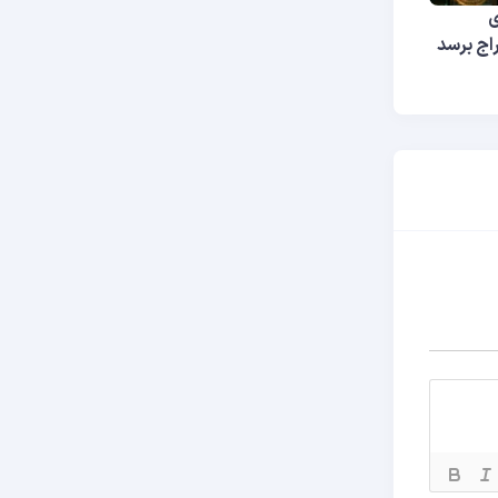
ی
اج برسد