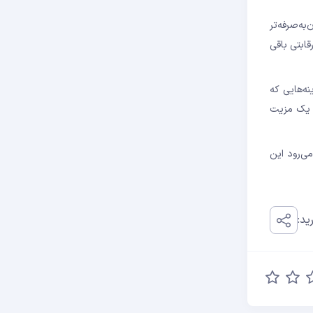
نه‌های مقرون‌به‌صرفه‌تر
سط راه‌حل‌های لایه 2 خارج از اکوسیستم BSC برای کاربران جذاب نباشد. این تضمین می کند که راه حل های موجود و آینده BNB Chain L2 رقابتی باقی
کمتر از نرخ فعلی 5 gwei انتخاب کنند، با گزینه‌هایی که
حل‌های L2 سایر اکوسیستم‌ها می‌کند و یک مزیت
ی‌رود این
ید: