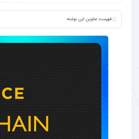
فهرست عناوین این نوشته
یک پبشنهاد برای کاهش کارمزد بایننس اسمارت چین ارائه ش