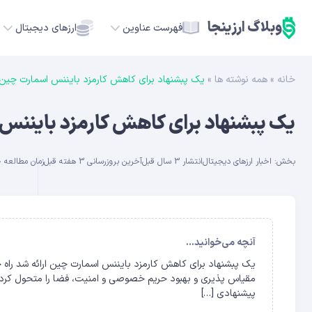
وبلاگ ارزینجا
فهرست عناوین
ارزهای دیجیتال
خانه
»
همه نوشته ها
»
یک پبشنهاد برای کاهش کارمزد بایننس اسمارت چین ا
TC
یک پبشنهاد برای کاهش کارمزد بایننس 
ETH
بخش:
اخبار ارزهای دیجیتال
انتشار 3 سال قبل
آخرین بروزرسانی 3 هفته قبل
زمان مطالعه حدود 
USDT
SOL
GE
آنچه می‌خوانید...
ADA
مقیاس پذیری و بهبود حریم خصوصی و امنیت، فضا را متحول کرده 
پیشنهادی […]