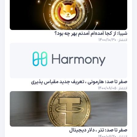
شیبا: از کجا آمده‌ام آمدنم بهر چه بود؟
انتشار: 1400/10/30
صفر تا صد: هارمونی ، تعریف جدید مقیاس پذیری
انتشار: 1400/08/05
صفر تا صد: تتر ، دلار دیجیتال
انتشار: 1400/07/20