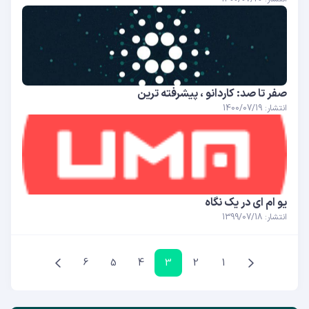
صفر تا صد: کاردانو ، پیشرفته ترین
انتشار: 1400/07/19
یو ام ای در یک نگاه
انتشار: 1399/07/18
6
5
4
3
2
1