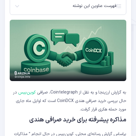
فهرست عناوین این نوشته
مذاکره پیشرفته برای خرید صرافی هندی
کوین‌بیس به‌دنبال حضور بلندمدت در هند
کاهش قابل‌توجه ارزش‌گذاری CoinDCX
CoinDCX پس از هک ۴۴ میلیون دلاری بهبود یافت
احتمال ترکیب سرمایه‌گذاری‌ها در دو صرافی هندی
گسترش تدریجی حضور کوین‌بیس در هند
استراتژی تهاجمی خریدهای کوین‌بیس
به گزارش ارزینجا و به نقل از Cointelegraph، صرافی
کوین‌بیس
در
حال بررسی خرید صرافی هندی CoinDCX است که اوایل ماه جاری
مورد حمله هکری قرار گرفت.
مذاکره پیشرفته برای خرید صرافی هندی
براساس گزارش رسانه‌ای محلی، کوین‌بیس در حال انجام ” مذاکرات