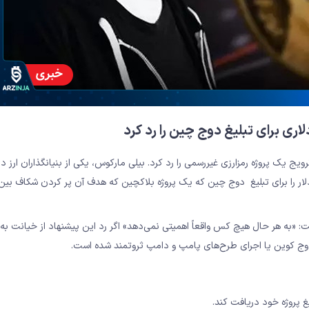
ج یک پروژه رمزارزی غیررسمی را رد کرد. بیلی مارکوس، یکی از بنیانگذاران ارز د
هاد 10 میلیارد دوج کوین، به ارزش حدود 14 میلیون دلار را برای تبلیغ دوج چین که یک پروژه بلاکچین که هدف آن پر کردن شکاف
فت: «به هر حال هیچ کس واقعاً اهمیتی نمی‌دهد» اگر رد این پیشنهاد از خیانت به
 دوج کوین یا اجرای طرح‌های پامپ و دامپ ثروتمند شده است.