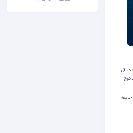
یجیتال
 بین دوج
 جامعه