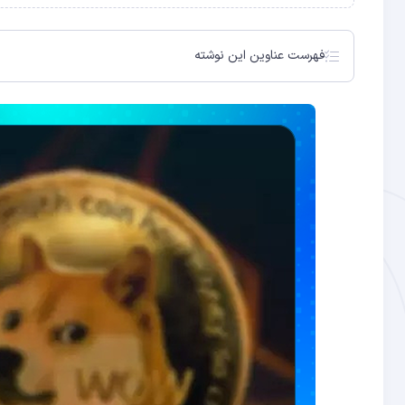
فهرست عناوین این نوشته
یکی از بنیانگذاران دوج کوین پیشنهاد 14 میلیون دلاری برای تبلیغ دوج چین را رد کرد
پروژه Dogechain