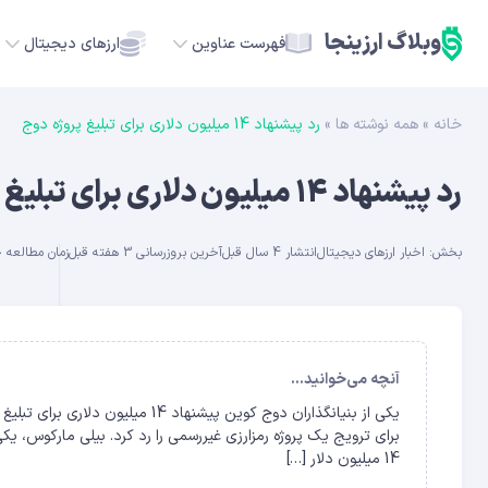
وبلاگ ارزینجا
فهرست عناوین
ارزهای دیجیتال
خانه
»
همه نوشته ها
»
رد پیشنهاد 14 میلیون دلاری برای تبلیغ پروژه دوج
TC
رد پیشنهاد 14 میلیون دلاری برای تبلیغ پروژه دوج
ETH
بخش:
اخبار ارزهای دیجیتال
انتشار 4 سال قبل
آخرین بروزرسانی 3 هفته قبل
زمان مطالعه حدود 
USDT
SOL
GE
آنچه می‌خوانید...
یکی از بنیانگذاران دوج کوین پیشن
ADA
14 میلیون دلار […]