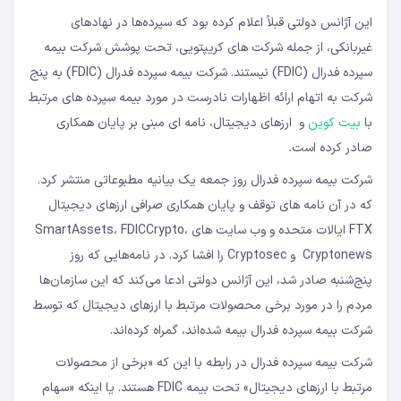
این آژانس دولتی قبلاً اعلام کرده بود که سپرده‌ها در نهادهای
غیربانکی، از جمله شرکت های کریپتویی، تحت پوشش شرکت بیمه
سپرده فدرال (FDIC) نیستند. شرکت بیمه سپرده فدرال (FDIC) به پنج
شرکت به اتهام ارائه اظهارات نادرست در مورد بیمه سپرده های مرتبط
با
بیت کوین
و ارزهای دیجیتال، نامه ای مبنی بر پایان همکاری
صادر کرده است.
شرکت بیمه سپرده فدرال روز جمعه یک بیانیه مطبوعاتی منتشر کرد.
که در آن نامه های توقف و پایان همکاری صرافی ارزهای دیجیتال
FTX ایالات متحده و وب سایت های SmartAssets، FDICCrypto،
Cryptonews و Cryptosec را افشا کرد. در نامه‌هایی که روز
پنج‌شنبه صادر شد، این آژانس دولتی ادعا می‌کند که این سازمان‌ها
مردم را در مورد برخی محصولات مرتبط با ارزهای دیجیتال که توسط
شرکت بیمه سپرده فدرال بیمه شده‌اند، گمراه کرده‌اند.
شرکت بیمه سپرده فدرال در رابطه با این که «برخی از محصولات
مرتبط با ارزهای دیجیتال» تحت بیمه FDIC هستند. یا اینکه «سهام