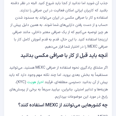
جذب آن شوید اما ندانید از کجا باید شروع کنید. البته در نظر داشته
2- فعال‌سازی کد ضد فیشینگ
3- استفاده از ویژگی لیست سفید برداشت‌ها
باشید که کاربران ایرانی امکان فعالیت در این صرافی را ندارند.
(Withdrawal Whitelist)
استفاده و کار با صرافی مکسی در ایران می‌تواند به مسدود شدن
4- استفاده از کیف پول‌های سخت‌افزاری
حساب و از دست رفتن دارایی‌های شما شوند. به همین دلیل پیش از
5- بررسی منظم تاریخچه حساب
ثبت نام در صرافی MEXC
هر چیز توصیه می‌کنیم که از یک صرافی معتبر داخلی، مانند صرافی
تکمیل فرآیند KYC در MEXC
ارزینجا استفاده کنید. با این حال، قدم به قدم آموزش کامل کار با
خرید و فروش رمزارز در MEXC
صرافی MEXC را در اختیار شما قرار می‌دهیم.
ویژگی خرید سریع در مکسی
ویژگی فروش سریع در MEXC
آنچه باید قبل از کار با صرافی مکسی بدانید
واریز به صرافی MEXC
برداشت از صرافی MEXC
اگر مشتاق یادگیری نحوه استفاده از صرافی MEXC هستید، می‌توانید
معاملات اسپات
مستقیماً به بخش بعدی بروید. اما چند نکته مهم وجود دارد که باید
آموزش معامله فیوچرز در صرافی MEXC
مراحل معامله فیوچرز صرافی مکسی
پیش از آن بدانید: دسترسی منطقه‌ای، فرآیند
احراز هویت
(KYC)،
هزینه‌ها و تدابیر امنیتی. بنابراین، بیایید سریعاً به برخی از پرسش‌های
رایج در مورد این موضوعات بپردازیم.
چه کشورهایی می‌توانند از MEXC استفاده کنند؟