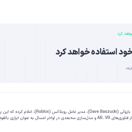
واهد کرد
B
خود استفاده خواهد کرد
DO
روبلاکس از تبلیغات فراگیر در متاورس خود استفاده خواهد کرد دیو بازوکی (Dave Baszucki)، مدیر عامل روبلاکس (Roblox)
مبتنی بر متاورس آزمایش یک سیستم تبلیغاتی فراگیر را با استفاده از فناوری‌های AR، VR و مدل‌سازی سه‌بعدی در اواخر امسال به عنوان ابزاری 