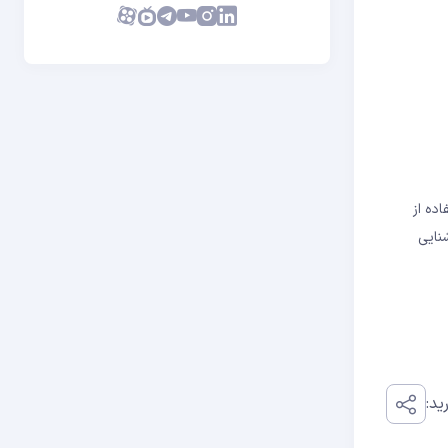
ستفاده از
شنایی
ید: