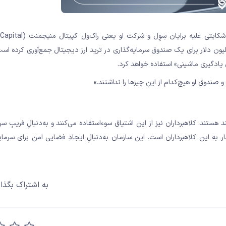
یک مثال دیگر: در ماه فوریه، کمیسیون بورس و اوراق بهادار آمری
Mana) تنظیم کرد. سِوِل به‌طورِ کذب ادعا کرده بود که ۱.۲ میلیون دلار برای یک صندوق سرمایه‌گذاری در ترید ارز دیجیتال جمع‌آوری 
یادگیری ماشینی» استفاده خواهد کرد.
و صندوقِ او هیچ‌کدام از این چیزها را نداشتند.»
تند. کلاهبرداران نیز از این اشتیاق سوءاستفاده می‌کنند و به‌دنبالِ فریبِ سرم
ر به این کلاهبرداران است. این سازمان به‌دنبالِ ایجادِ فضایی امن برای سرمای
به اشتراک بگذار