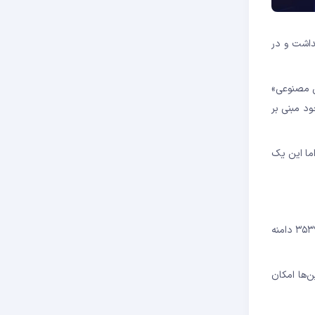
اتی مطرح کرد، صحت نداشت و در
وش مصنوعی»
ود مبنی بر
، اما این یک
کمیسیون بورس و اوراق بهادار آمریکا به‌درستی رویکردی قاطع در پیش گرفته است. تا ۱۸ ژانویه، ۳۵۳۹۲۸ دامنه .ai ثبت شده بود. چه تعداد از این ۳۵۳۹۲۸ دامنه
ن‌ها امکان