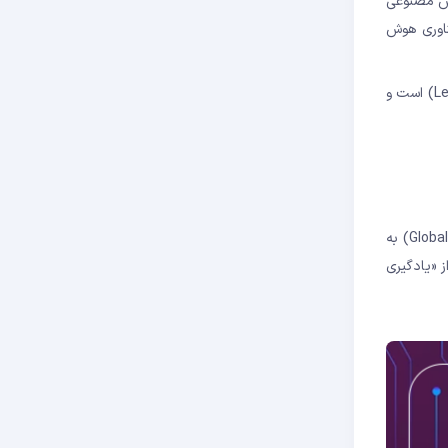
ی هوش مصنوعی
ناوری هوش
دارن فایرستون، وکیلی است که به افشاگران برای کسب پاداش در قبال افشای تقلب کمک می‌کند. او شریک لوی فایرستون میوز (Levy Firestone Muse) است و
در همان روز، کمیسیون بورس و اوراق بهادار آمریکا اعلام کرد که با دو مشاور سرمایه‌گذاری یعنی دلفیا (Delphia) و گلوبال پردیکشنز (Global Predictions) به
ی استفاده از «یادگیری