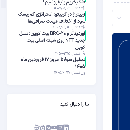
طلا بخریم یا بفروشیم؟
انتشار: 1405/01/09
آربیتراژ در کریپتو: استراتژی کم‌ریسک
سود از اختلاف قیمت صرافی‌ها
انتشار: 1405/02/14
اوردینالز و BRC-20 بیت کوین: نسل
جدید NFT روی شبکه اصلی بیت
کوین
انتشار: 1405/02/15
تحلیل سولانا امروز ۱۷ فروردین ماه
۱۴۰۵
انتشار: 1405/01/17
ما را دنبال کنید