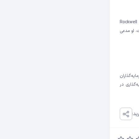
کا شکایتی علیه برایان سِوِل و شرکت او یعنی راک‌ول کپیتال منیجمنت (Rockwell Capital
کرده است. او مدعی
ایه‌گذاران
ه‌گذاری در
ید: