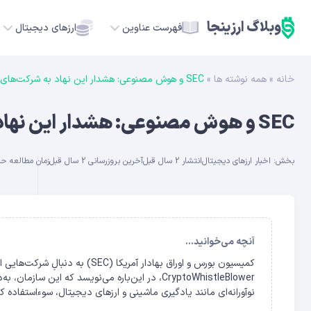
وبلاگ ارزینجا
فهرست عناوین
ارزهای دیجیتال
خانه
»
همه نوشته ها
»
SEC و هوش مصنوعی: هشدار این نهاد به شرکت‌های متقلب
TC
SEC و هوش مصنوعی: هشدار این نهاد به شرکت‌های متقلب
ETH
بخش:
اخبار ارزهای دیجیتال
انتشار 2 سال قبل
آخرین بروزرسانی 2 سال قبل
زمان مطالعه حدود 10 
USDT
SOL
GE
آنچه می‌خوانید...
کمیسیون بورس و اوراق بهادار آمر
ADA
CryptoWhistleBlower، در این‌باره می‌نویسد که این
نوآورانه‌ای مانند یادگیری ماشینی و ارزهای دیجیتال، سوءاستفاده کنند. [ez-toc] هوش مصنوعی