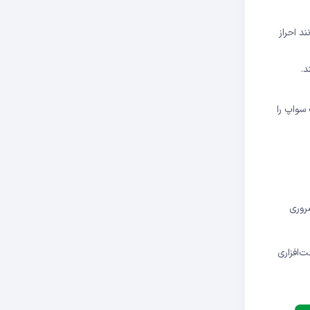
د احراز
د.
 سواپ را
روری
‌افزاری