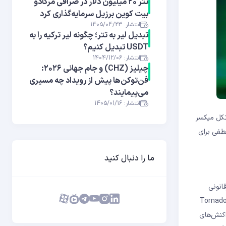
تتر ۲۰ میلیون دلار در صرافی مرکادو
بیت کوین برزیل سرمایه‌گذاری کرد
انتشار: 1405/04/23
تبدیل لیر به تتر؛ چگونه لیر ترکیه را به
USDT تبدیل کنیم؟
انتشار: 1404/12/06
چیلیز (CHZ) و جام جهانی ۲۰۲۶:
فن‌توکن‌ها پیش از رویداد چه مسیری
می‌پیمایند؟
انتشار: 1405/01/16
ی منطقه غربی تگزاس، تحریم‌های اعمال‌شده بر “Tornado Cash”، یک پروتکل میکسر
، نقطه عطفی برای
ما را دنبال کنید
 میلیون دلار تراکنش غیرقانونی
با گروه لازاروس (Lazarus) کره شمالی تحریم کرد. این تحریم‌ها، صنعت رمزارز را تحت تأثیر قرار داد و به دستگیری “الکسی پرتزف”، توسعه‌دهنده Tornado
اکنش‌های