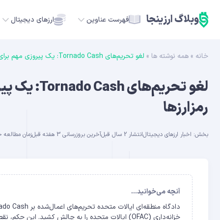
وبلاگ ارزینجا
فهرست عناوین
ارزهای دیجیتال
خانه
»
همه نوشته ها
»
لغو تحریم‌های Tornado Cash: یک پیروزی مهم برای حریم خصوصی در دنیای رمزارزها
TC
لغو تحریم‌ه
ETH
رمزارزها
USDT
بخش:
اخبار ارزهای دیجیتال
انتشار 2 سال قبل
آخرین بروزرسانی 3 هفته قبل
زمان مطالعه حدود 
SOL
GE
ADA
آنچه می‌خوانید...
خزانه‌داری (OFAC) ایالات متحده را به چالش کشید. ا