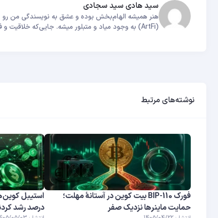
سید هادی سید سجادی
هنر همیشه الهام‌بخش بوده و عشق به نویسندگی من رو به
(ArtFi) به وجود میاد و متبلور میشه. جایی‌که خلاقیت و فناوری برای خلق روایت‌های بی‌همتا با هم پیوند می‌خورن.
نوشته‌های مرتبط
فورک BIP-110 بیت کوین در آستانهٔ مهلت؛
حمایت ماینرها نزدیک صفر
درصد رشد کردن