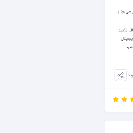
T، همچنان در بازداشت به سر می‌برد و
ف تأکید
یجیتال
ه و
ید: