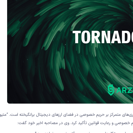
وری‌های متمرکز بر حریم خصوصی در فضای ارزهای دیجیتال برانگیخته است. “متیو 