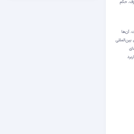
رتزف، حکم
 رفته است. آن‌ها
طراری بین‌المللی
ای
برد