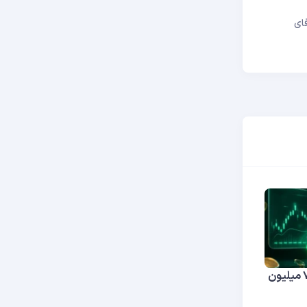
ای
آنلاک توکن اپتوس (APT)؛ آزادسازی ۷ میلیون