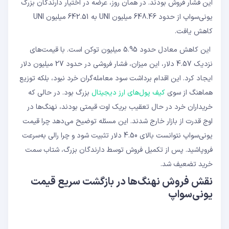
این فشار فروش بودند. در همان روز، عرضه در اختیار دارندگان بزرگ
یونی‌سواپ از حدود 648.46 میلیون UNI به 642.51 میلیون UNI
کاهش یافت.
این کاهش معادل حدود 5.95 میلیون توکن است. با قیمت‌های
نزدیک 4.57 دلار، این میزان، فشار فروشی در حدود 27 میلیون دلار
ایجاد کرد. این اقدام برداشت سود معامله‌گران خرد نبود، بلکه توزیع
هماهنگ از سوی
کیف ‌پول‌های ارز دیجیتال
بزرگ بود. در حالی که
خریداران خرد در حال تعقیب بریک اوت قیمتی بودند، نهنگ‌ها در
اوج قدرت از بازار خارج شدند. این مسئله توضیح می‌دهد چرا قیمت
یونی‌سواپ نتوانست بالای 4.50 دلار تثبیت شود و چرا رالی به‌سرعت
فروپاشید. پس از تکمیل فروش توسط دارندگان بزرگ، شتاب سمت
خرید تضعیف شد.
نقش فروش نهنگ‌ها در بازگشت سریع قیمت
یونی‌سواپ