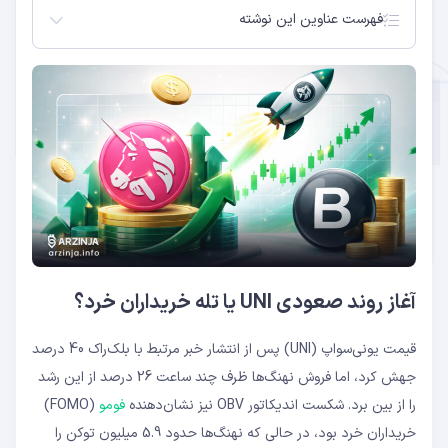
فهرست عناوین این نوشته
آغاز روند صعودی UNI یا تله خریداران خرد؟
بریک اوت صعودی قیمت یونی‌سواپ با شتاب خریداران
خرد شکل گرفت
توزیع عرضه در اوج؛ نشانه‌های ضعف در ساختار کندل
نقش فروش نهنگ‌ها در بازگشت سریع قیمت
یونی‌سواپ
سطوح کلیدی پیش روی قیمت یونی‌سواپ پس از
اصلاح اخیر
آغاز روند صعودی UNI یا تله خریداران خرد؟
قیمت یونی‌سواپ (UNI) پس از انتشار خبر مرتبط با بلک‌راک 40 درصد
جهش کرد، اما فروش نهنگ‌ها ظرف چند ساعت 26 درصد از این رشد
را از بین برد. شکست اندیکاتور OBV نیز نشان‌دهنده
فومو
(FOMO)
خریداران خرد بود، در حالی که نهنگ‌ها حدود 5.9 میلیون توکن را