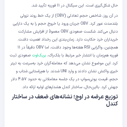
حال شکل‌گیری است. این سیگنال در 11 فوریه تأیید شد.
در آن روز، شاخص حجم تعادلی (OBV) از یک خط روند نزولی
بلندمدت عبور کرد. OBV جریان ورود یا خروج حجم را به یک دارایی
دنبال می‌کند. شکست صعودی OBV معمولاً از افزایش مشارکت
خریداران خرد حکایت دارد. زمان‌بندی این رخداد اهمیت داشت.
همچنین، واگرایی RSI هفته‌ها وجود داشت، اما OBV دقیقاً در 11
فوریه هم‌زمان با انتشار خبر مرتبط با بلک‌راک،
بریک‌اوت
صعودی ثبت
کرد. این موضوع نشان می‌دهد که معامله‌گران خرد به‌سرعت به تیتر
خبری واکنش نشان دادند و وارد UNI شدند. با هم‌راستایی شتاب و
حجم، قیمت یونی‌سواپ در یک جلسه معاملاتی به حدود 4.57 دلار
جهش کرد. بااین‌حال، ساختار کندل هشدارهای اولیه ارائه داد.
توزیع عرضه در اوج؛ نشانه‌های ضعف در ساختار
کندل