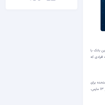
ین بانک با
 که افرادی که
ایالات متحده برای
مقابله با خطرات جزئی ناشی از سیستم بانکی دلگرم شده است. آلر اظهار داشت که 100٪ درصد سپرده های بانک سیلیکون ولی امن است و دارایی‌ها از 13 مارس،