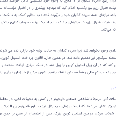
بر اساس این بیانیه، پس از دریافت توصیه از هیئت مدیره FDIC و فدرال رزرو، سپرده گذاران از 13 مارچ به وجوه خود دسترسی کا
ئت فدرال رزرو روز یکشنبه اعلام کرد که بودجه بیشتری را در اختیار مؤسسات س
د نیازهای همه سپرده گذاران خود را برآورده کنند.» به منظور کمک به بانک‌ها، 
وجوه نخواهد شد زیرا سپرده گذاران به حالت اولیه خود بازگردانده می شوند.
حله سیگنچر نیز تعمیم داده شد. در همین حال، قانون پرداخت استیبل کوین، ک
کند که در آن پول استیبل کوین با پول نقد در بانک مرکزی ایالات متحده و اس
 یک سیستم مالی واقعاً مطمئن داشته باشیم، اکنون بیش از هر زمان دیگری به 
ار
ست آورد. معاملات آتی مرتبط با شاخص صنعتی داوجونز در واکنش به تحولات اخیر، در معا
دیاب بازار کریپتو نشان می‌دهد که قیمت ارزهای دیجیتال نیز به طور قابل‌توجهی افزایش
یت‌کوین در ۲۴ ساعت گذشته ۱۰ درصد افزایش یافته است. USDC شرکت سرکل، دومین استیبل کوین بزرگ، پس از اطمینان آلر مبنی بر 