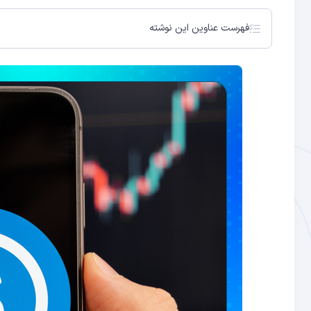
فهرست عناوین این نوشته
استیبل کوین USDC نجات پیدا کرد
ذخایر استیبل کوین USDC امروز در دسترس هستند
شرکت سرکل
دولت ایالات متحده و نجات USDC
خطر از بیخ گوش سرکل عبور کرد