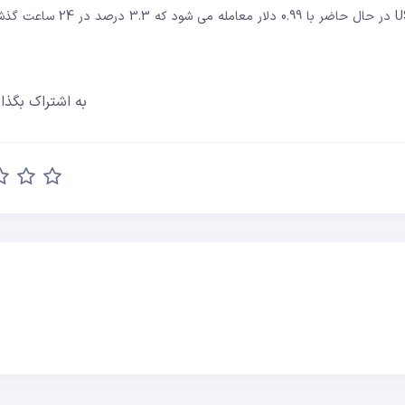
هایش، 1 دلار خود را بازیابی می کند. طبق داده های کوین گکو، USDC در حال 
به اشتراک بگذار