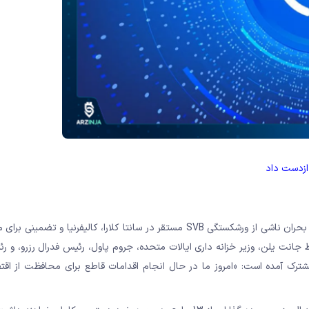
یکشنبه شب، رگولاتورهای ایالات متحده اقدامات اضطراری را برای مهار بحران ناشی از ورشکستگی SVB مستقر در سانتا کلارا، کالیفر
ط جانت یلن، وزیر خزانه داری ایالات متحده، جروم پاول، رئیس فدرال رزرو، و 
مشترک آمده است: «امروز ما در حال انجام اقدامات قاطع برای محافظت از اقتص