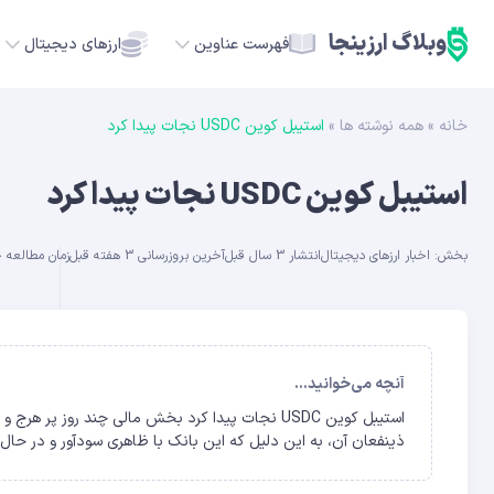
وبلاگ ارزینجا
فهرست عناوین
ارزهای دیجیتال
خانه
»
همه نوشته ها
»
استیبل کوین USDC نجات پیدا کرد
TC
استیبل کوین USDC نجات پیدا کرد
ETH
بخش:
اخبار ارزهای دیجیتال
انتشار 3 سال قبل
آخرین بروزرسانی 3 هفته قبل
زمان مطالعه حدود 
USDT
SOL
GE
آنچه می‌خوانید...
ADA
ذینفعان آن، به این دلیل که این بانک با ظاهری سودآور و در حال رشد در کمتر از 48 ساعت توسط مقامات 