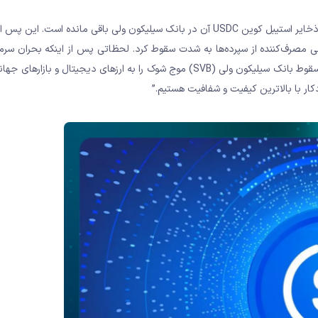
اواخر روز جمعه فاش کرد که حدود 3.3 میلیارد دلار از 40 میلیارد دلار ذخایر استیبل کوین USDC آن در بانک سیلیکون ولی باقی مان
انی مصرف‌کننده از سپرده‌ها به شدت سقوط کرد. لحظاتی پس از اینکه بحران سرم
شکست بزرگ یک موسسه مالی ایالات متحده در تاریخ را تسریع کرد، سقوط بانک سیلیکون ولی (SVB) موج شوک را به ارزهای دیجیتال 