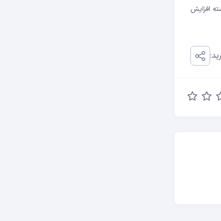
حاضر با 0.99 دلار معامله می شود که 3.3 درصد در 24 ساعت گذشته افزایش
ید: