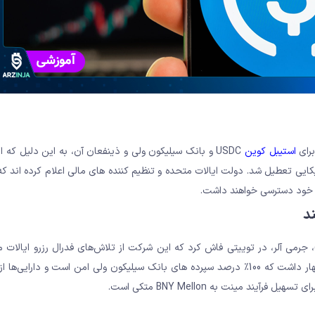
برای
استیبل کوین
USDC و بانک سیلیکون ولی و ذینفعان آن، به این دلیل که ا
 از 48 ساعت توسط مقامات آمریکایی تعطیل شد. دولت ایالات متحده و تنظیم کننده های مالی اعلام کرده اند
ه خود دسترسی خواهند داشت.
 صبح روز دوشنبه، یکی از بنیانگذاران و مدیر عامل سرکل (Circle)، جرمی آلر، در توییتی فاش کرد که این شرکت از تلاش‌های فدرال رزرو 
د مینت به BNY Mellon متکی است.