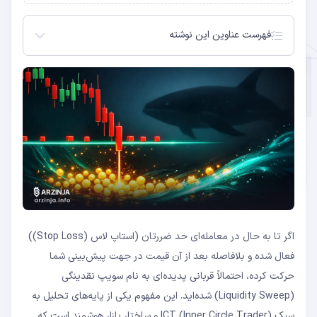
فهرست عناوین این نوشته
سویپ نقدینگی چیست؟
نقدینگی در بازار کجا جمع می‌شود؟
انواع سویپ نقدینگی
چگونه سویپ نقدینگی را شناسایی کنیم؟
ارتباط Liquidity Sweep با مفاهیم ICT
مثال عملی سویپ نقدینگی در بازار بیت کوین
استراتژی معاملاتی مبتنی بر سویپ نقدینگی
تفاوت سویپ نقدینگی با شکست جعلی (Fakeout)
سویپ نقدینگی در تایم ‌فریم‌های مختلف
ابزارهای کمکی برای شناسایی نواحی نقدینگی
سویپ نقدینگی سمت فروش (Sell-Side Liquidity
Sweep)
اگر تا به حال در معامله‌ای حد ضررتان (استاپ لاس (Stop Loss))
سویپ نقدینگی سمت خرید (Buy-Side Liquidity
Sweep)
فعال شده و بلافاصله بعد از آن قیمت در جهت پیش‌بینی شما
سوالات متداول
حرکت کرده، احتمالاً قربانی پدیده‌ای به نام سویپ نقدینگی
(Liquidity Sweep) شده‌اید. این مفهوم یکی از پایه‌های تحلیل به
سبک ICT (Inner Circle Trader) و ساختار بازار هوشمند است که