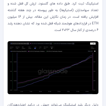
استیکینگ ثبت کرد. طبق داده های گلسنود، ارزش کل قفل شده و
تعداد سهامداران (استیکرها) به طور پیوسته در چند هفته گذشته
افزایش یافته است. در زمان نگارش این مقاله، بیش از 16 میلیون
ETH در قراردادهای هوشمند شبکه قفل شده بود که نشان دهنده رشد
6 درصدی از آغاز سال 2023 است.
دلیل دیگر رشد استیکینگ می‌تواند جهش در درآمد اعتباردهندگان