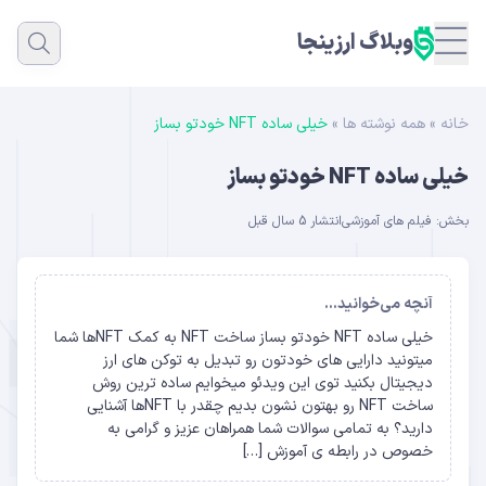
وبلاگ ارزینجا
خانه
»
همه نوشته ها
»
خیلی ساده NFT خودتو بساز
خیلی ساده NFT خودتو بساز
بخش:
فیلم های آموزشی
انتشار 5 سال قبل
آنچه می‌خوانید...
خیلی ساده NFT خودتو بساز ساخت NFT به کمک NFTها شما
میتونید دارایی های خودتون رو تبدیل به توکن های ارز
دیجیتال بکنید توی این ویدئو میخوایم ساده ترین روش
ساخت NFT رو بهتون نشون بدیم چقدر با NFTها آشنایی
دارید؟ به تمامی سوالات شما همراهان عزیز و گرامی به
خصوص در رابطه ی آموزش […]