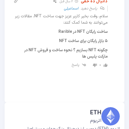
دانیال ده حقی
2 سال قبل
پاسخ دهید
اسماعیلی
سلام، وقت بخیر کاربر عزیز جهت ساخت NFT، مقالات زیر
می‌توانند به شما کمک کنند:
ساخت رایگان NFT در Rarible
۵ بازار رایگان برای ساخت NFT
چگونه NFT بسازیم ؟ نحوه ساخت و فروش NFT در
مارکت پلیس ها
پاسخ
0
ETH
اتریوم
اتریوم (ETH) دومین ارز دیجیتال بزرگ جهان و بستر اصلی