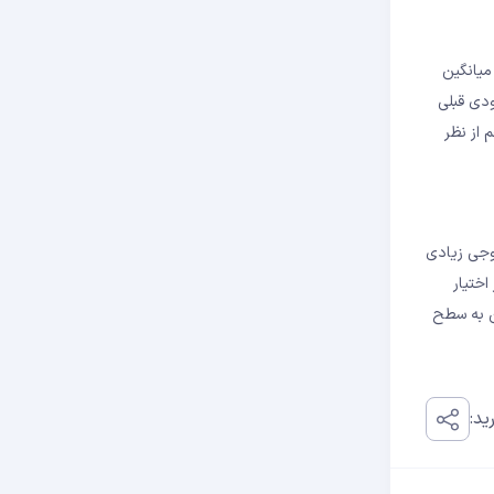
ت. میانگین
۶ هزار تراکنش در بازارهای صعودی قبلی
 از نظر
وجی زیادی
‌اند. از سویی، داده‌های CryptoQuant نشان می‌دهد که این کیف‌پول‌ها اکنون ۲۵۰ هزار واحد BTC در اختیار
‌کوین در اواخر ماه ژوئن به سطح
ید: