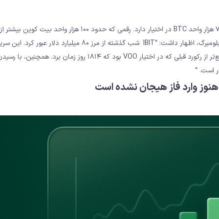
در حال حاضر صندوق قابل معامله در بورس اسپات بلک‌راک بیش از ۷۰۰ هزار واحد BTC در اختیار دارد. رقمی که حدود ۱۰۰ هزار
Strategy است. در همین حال، ” اریک بالچوناس “، تحلیل‌گر ETF در بلومبرگ، اظهار داشت: “IBIT شب گذشته از مرز ۸۰ میلیارد دل
ر است. “