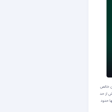
ان خالص
ه با داغ شدن بیش ‌از‌ حد
 در چرخه کنونی تنها حدود