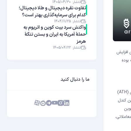
انتشار: 1405/04/30
تفاوت نقره دیجیتال و طلا دیجیتال؛
کدام برای سرمایه‌گذاری بهتر است؟
انتشار: 1404/11/25
واکنش سرد بیت کوین و اتریوم به
حملهٔ آمریکا به ایران و بستن تنگهٔ
هرمز
انتشار: 1405/04/22
عنی ۱۲۰ هزار دلار رسید. این افزایش
 دارندگان بلندمدت بوده
ما را دنبال کنید
در ادامه، بیت ‌کوین در ساعت ۲:۴۷ بامداد روز ۱۴ جولای، در ادامه روند صعودی خود در ماه جاری، از مرز ۱۲۰ هزار دلار عبور کرد. همچنین، رکورد تاریخی (ATH)
در آستانه ثبت سومین کندل
ه‌ویژه از طریق ETF اسپات بیت ‌کوین
یخی ۸۳ میلیارد دلار دارایی تحت مدیریت (AUM) رسید. این صندوق همچنین در مدت تنها ۲۰۰ روز معاملاتی،