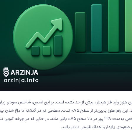
ن هنوز وارد فاز هیجان بیش از حد نشده است. بر این اساس، شاخص سود و زی
تحقق‌نیافته (NUPL) دارندگان بلندمدت Bitcoin در سطح ۰.۶۹ قرار دارد. این رقم هنوز پایین‌تر از سطح ۰.۷۵ است، سطحی که در گذشت
بازار مرتبط بوده است. لازم به ذکر است که در چرخه قبلی بازار، این شاخص به‌مدت ۲۲۸ روز در بالا سطح ۰.۷۵ باقی ماند. در حالی که