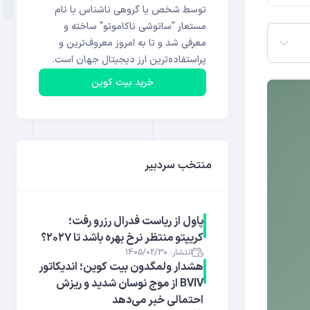
توسط شخص یا گروهی ناشناس با نام
مستعار "ساتوشی ناکاموتو" ساخته و
معرفی شد و تا به امروز معروف‌ترین و
پراستفاده‌ترین ارز دیجیتال جهان است.
خرید بیت کوین
منتخب سردبیر
پاول از ریاست فدرال رزرو رفت؛
کریپتو منتظر نرخ بهره باشد تا ۲۰۲۷؟
انتشار: 1405/02/30
هشدار ولمگدون بیت کوین؛ اندیکاتور
BVIV از موج نوسان شدید و ریزش
احتمالی خبر می‌دهد