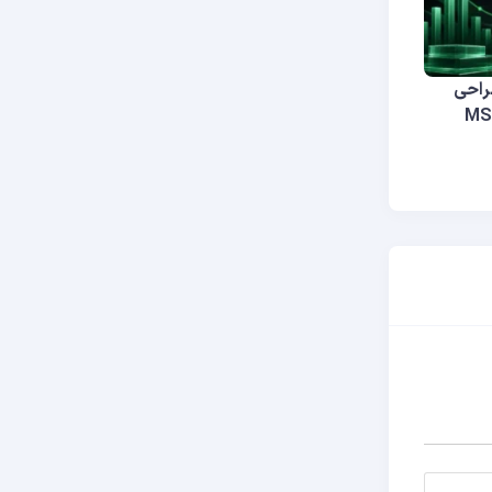
زطراحی