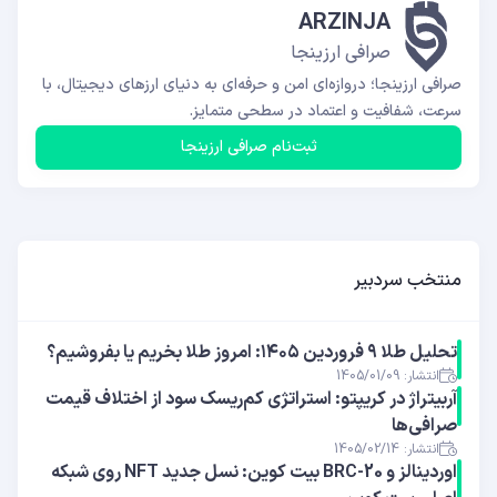
ARZINJA
صرافی ارزینجا
صرافی ارزینجا؛ دروازه‌ای امن و حرفه‌ای به دنیای ارزهای دیجیتال، با
سرعت، شفافیت و اعتماد در سطحی متمایز.
ثبت‌نام صرافی ارزینجا
منتخب سردبیر
تحلیل طلا ۹ فروردین ۱۴۰۵: امروز طلا بخریم یا بفروشیم؟
انتشار: 1405/01/09
آربیتراژ در کریپتو: استراتژی کم‌ریسک سود از اختلاف قیمت
صرافی‌ها
انتشار: 1405/02/14
اوردینالز و BRC-20 بیت کوین: نسل جدید NFT روی شبکه