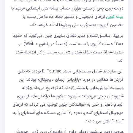
سانسور اینترنت در چین دوباره شدت گرفته است. گفته می شود که
دولت چین پس از بستن هزاران حساب رسانه های اجتماعی مرتبط با
بیت کوین
ارزهای دیجیتال و دستور حذف ده ها هزار پست با
مضمون کریپتو، به سرکوب ملی رمزارزها ادامه خواهد داد.
پر ییکا، سانسورکننده و مدیر فضای سایبری چین، می‌گوید که حدود
12000 حساب کاربری را بسته است (عمدتاً در پلتفرم Weibo). و
حدود 51000 پست حذف شده و 105 وب سایت از کار انداخته شده
اند.
این سایت‌ها شامل سایت‌هایی مانند Bi Toutiao بودند که طبق
گزارش‌ها مطالبی در مورد «بازاریابی ارزهای دیجیتال» بودند. این
وبسایت آموزش‌هایی را منتشر کردند که توضیح می‌داد چگونه
شهروندان چینی می‌توانند با وجود سرکوب‌ها تراکنش‌های فرامرزی
انجام دهند، و حتی به خوانندگان چینی توصیه می کردند که ارزهای
دیجیتال استخراج کنند و نحوه راه اندازی دستگاه های استخراج را به
آن ها آموزش می دادند.
هرچند تصور می‌شود تعداد زیادی از ماینرهای بیت کوین همچنان