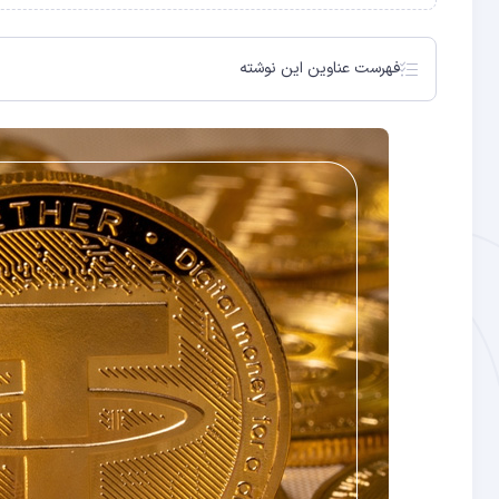
فهرست عناوین این نوشته
نحوه عملکرد ارزهای دیجیتال با پشتوانه طلا چگونه است؟
ارز دیجیتال با پشتوانه طلا در مقابل سایر ارزهای دیجیتال
۷ ارز دیجیتال که توسط طلا پشتیبانی می‌شوند
کلام آخر در مورد ارز دیجیتال با پشتوانه طلا
تتر گلد (XAUt)
دیجیکس گلوبال (DGX)
پکسوس گلد (PAXG)
گلدکوین (GLC)
پرث مینت گلوبال توکن (PMGT)
ملد گلد آلگوراند (MCAU)
آروس گلد (AWG)